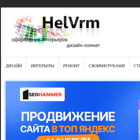
ДИЗАЙН
ИНТЕРЬЕРЫ
РЕМОНТ
СВОИМИ РУКАМИ
СТ
Свежие зап
Яркая синяя
цвет в интер
Японские ку
Черно-оранж
Элитные кух
Элитная пос
Шкаф-пенал 
Электропров
Что предста
Школа ремо
Черно-белая
Электрическ
Фасады для
сотворят чу
Шьем шторы
Чем отмыть 