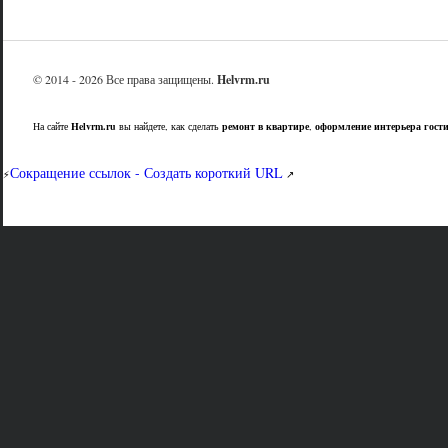
© 2014 - 2026 Все права защищены.
Helvrm.ru
На сайте
Helvrm.ru
вы найдете, как сделать
ремонт в квартире
,
оформление интерьера гост
Сокращение ссылок - Создать короткий URL
⚡
↗