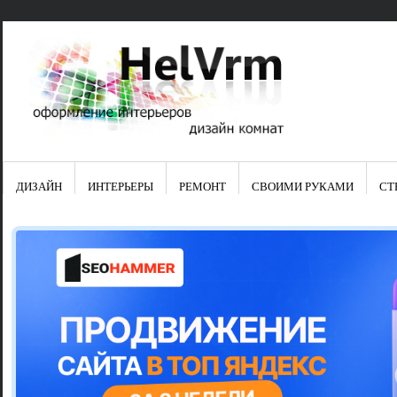
ДИЗАЙН
ИНТЕРЬЕРЫ
РЕМОНТ
СВОИМИ РУКАМИ
СТ
Свежие зап
Яркая синяя
цвет в интер
Японские ку
Черно-оранж
Элитные кух
Элитная пос
Шкаф-пенал 
Электропров
Что предста
Школа ремо
Черно-белая
Электрическ
Фасады для
сотворят чу
Шьем шторы
Чем отмыть 