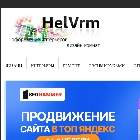
ДИЗАЙН
ИНТЕРЬЕРЫ
РЕМОНТ
СВОИМИ РУКАМИ
СТ
Свежие зап
Яркая синяя
цвет в интер
Японские ку
Черно-оранж
Элитные кух
Элитная пос
Шкаф-пенал 
Электропров
Что предста
Школа ремо
Черно-белая
Электрическ
Фасады для
сотворят чу
Шьем шторы
Чем отмыть 