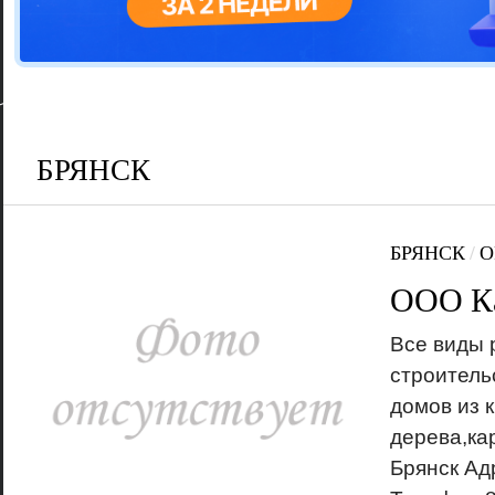
Цветовая га
варианта
БРЯНСК
БРЯНСК
/
О
ООО К
Все виды 
строитель
домов из к
дерева,ка
Брянск Ад