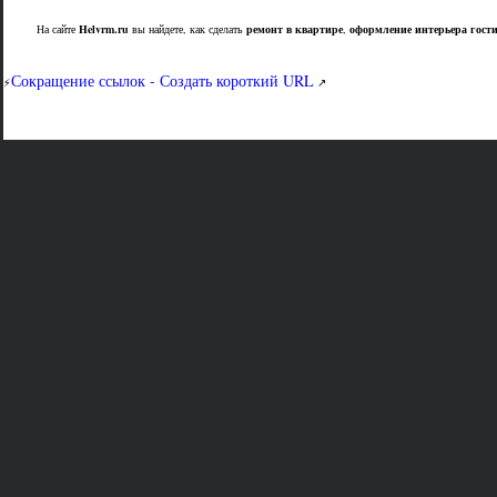
На сайте
Helvrm.ru
вы найдете, как сделать
ремонт в квартире
,
оформление интерьера гост
Сокращение ссылок - Создать короткий URL
⚡
↗