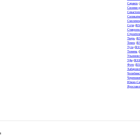
Саранск
(
Своими р
Севастоп
Силикатн
Смоленск
Сочи
(
RS
Ставропо
Строител
Тверь
(
R
Томск
(
R
Тула
(
RS
Тюмень
(
Ульяновс
Уфа
(
RS
Фото
(
RS
Хабаровс
Челябинс
Черепове
Южно-Са
Ярославл
u