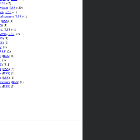
RSS
) (2)
уками
(
RSS
) (20)
оль
(
RSS
) (1)
ый кирпич
(
RSS
) (1)
(
RSS
) (1)
S
) (1)
ль
(
RSS
) (1)
ьство
(
RSS
) (2)
SS
) (1)
SS
) (2)
S
) (2)
RSS
) (2)
к
(
RSS
) (1)
S
) (3)
S
) (311)
к
(
RSS
) (2)
к
(
RSS
) (3)
ц
(
RSS
) (1)
халинск
(
RSS
) (1)
ь
(
RSS
) (3)