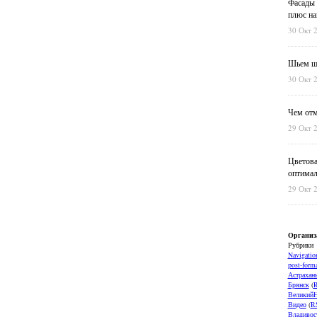
Фасады 
плюс на
30 Окт 
Шьем шт
30 Окт 
Чем отм
29 Окт 
Цветова
оптимал
29 Окт 
Организ
Рубрики
Navigatio
post-forma
Астрахан
Брянск
(
ВеликийН
Видео
(
R
Владивос