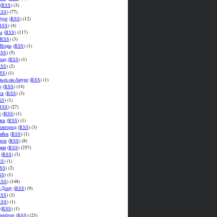
(
RSS
) (3)
RSS
) (77)
бург
(
RSS
) (12)
RSS
) (4)
ы
(
RSS
) (117)
RSS
) (3)
.Воды
(
RSS
) (1)
SS
) (5)
рад
(
RSS
) (1)
SS
) (2)
SS
) (1)
ьск-на-Амуре
(
RSS
) (1)
р
(
RSS
) (14)
ск
(
RSS
) (3)
SS
) (1)
RSS
) (27)
к
(
RSS
) (1)
мск
(
RSS
) (1)
овгород
(
RSS
) (3)
ийск
(
RSS
) (1)
рск
(
RSS
) (8)
ции
(
RSS
) (257)
(
RSS
) (3)
SS
) (1)
SS
) (2)
SS
) (1)
RSS
) (148)
а-Дону
(
RSS
) (9)
SS
) (3)
RSS
) (1)
(
RSS
) (1)
тербург
(
RSS
) (23)