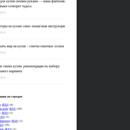
для кухни своими руками — ваша фантазия,
выки сотворят чудеса
2014
оры на кухню сами: пошаговая инструкция
2014
ыть жир на кухне – советы опытных хозяек
2014
я гамма кухни: рекомендации по выбору
ьного варианта
2014
ации по городам
n
(
RSS
) (6)
t-aside
(
RSS
) (20)
ь
(
RSS
) (1)
RSS
) (1)
овгород
(
RSS
) (1)
SS
) (79)
ток
(
RSS
) (1)