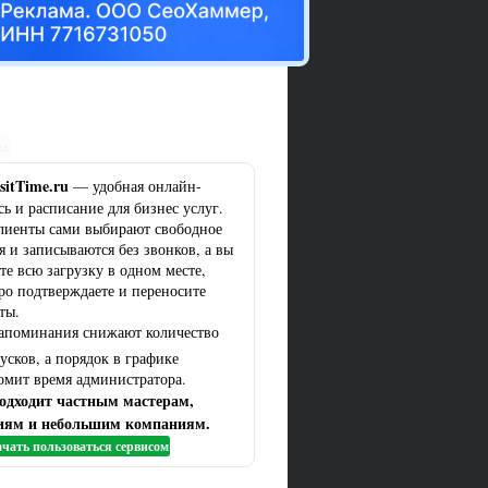
ма
sitTime.ru
— удобная онлайн-
сь и расписание для бизнес услуг.
лиенты сами выбирают свободное
я и записываются без звонков, а вы
те всю загрузку в одном месте,
ро подтверждаете и переносите
ты.
апоминания снижают количество
усков, а порядок в графике
омит время администратора.
одходит частным мастерам,
иям и небольшим компаниям.
чать пользоваться сервисом