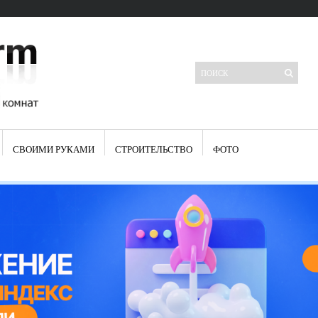
СВОИМИ РУКАМИ
СТРОИТЕЛЬСТВО
ФОТО
Свежие записи
Яркая синяя кухня: как грамотно можно использовать холодный
цвет в интерьере
Японские кухонные ножи: традиции древних самураев
Черно-оранжевая кухня – борьба вкуса или поиск нового
Элитные кухни: стилевые особенности
Элитная посуда для кухни – гордость любой хозяйки
Шкаф-пенал для кухни по инструкции
Электропроводка на кухне: планирование и монтаж
Что представляет собой столовая группа для кухни
Школа ремонта кухни
Черно-белая кухня – дань моде или универсальный вариант дизайна
Электрические вытяжки для кухни:особенности применения
Фасады для кухни своими руками — ваша фантазия, плюс навыки
сотворят чудеса
Шьем шторы на кухню сами: пошаговая инструкция
Чем отмыть жир на кухне – советы опытных хозяек