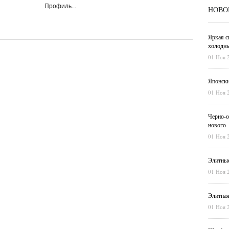
Профиль...
НОВО
Яркая с
холодны
01 Ноя 
Японски
01 Ноя 
Черно-о
нового
01 Ноя 
Элитные
01 Ноя 
Элитная
01 Ноя 