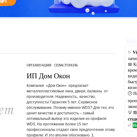
Цветовая гамма кухни: рекомендации по выбору оптимального
варианта
Рекла
Vi
✨
запи
📅 К
ОРГАНИЗАЦИИ
/
СЕВАСТОПОЛЬ
врем
ИП Дом Окон
види
быст
Компания »Дом Окон» предлагает
визи
металлопластиковые окна, двери, балконы от
🕒 Н
производителя. Надежность, качество,
проп
доступность! Гарантия 5 лет. Сервисное
экон
обслуживание. Почему именно WDS? Для тех, кто
П
💡
ценит качество и доступность – самый
студ
оптимальный выбор это изделия из профиля
WDS. На протяжении более 15 лет
✅
На
профессионалы отдают свое предпочтение этому
профилю. И это вполне обосновано. 1.