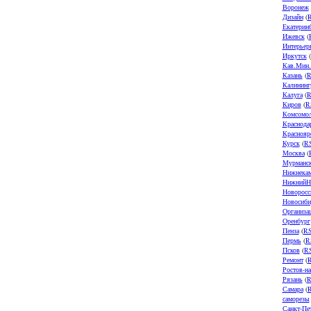
Воронеж
Дизайн
(
Екатерин
Ижевск
(
Интерьер
Иркутск
(
Кав.Мин
Казань
(
R
Калининг
Калуга
(
R
Киров
(
R
Комсомол
Краснода
Краснояр
Курск
(
R
Москва
(
Мурманс
Нижнека
НижнийН
Новоросс
Новосиби
Организа
Оренбург
Пенза
(
R
Пермь
(
R
Псков
(
R
Ремонт
(
Ростов-н
Рязань
(
R
Самара
(
саморезы
Санкт-Пе