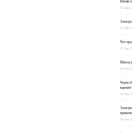
Шкаф-пе
31 Окт 
Электро
31 Окт 
Что пре
31 Окт 
Школа р
30 Окт 
Черно-б
вариант
30 Окт 
Электри
примен
30 Окт 