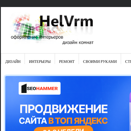
ДИЗАЙН
ИНТЕРЬЕРЫ
РЕМОНТ
СВОИМИ РУКАМИ
СТ
Свежие зап
Яркая синяя
цвет в интер
Японские ку
Черно-оранж
Элитные кух
Элитная пос
Шкаф-пенал 
Электропров
Что предста
Школа ремо
Черно-белая
Электрическ
Фасады для
сотворят чу
Шьем шторы
Чем отмыть 