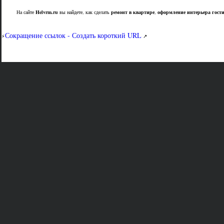
На сайте
Helvrm.ru
вы найдете, как сделать
ремонт в квартире
,
оформление интерьера гост
Сокращение ссылок - Создать короткий URL
⚡
↗