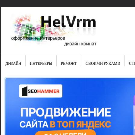
ДИЗАЙН
ИНТЕРЬЕРЫ
РЕМОНТ
СВОИМИ РУКАМИ
СТ
Свежие зап
Яркая синяя
цвет в интер
Японские ку
Черно-оранж
Элитные кух
Элитная пос
Шкаф-пенал 
Электропров
Что предста
Школа ремо
Черно-белая
Электрическ
Фасады для
сотворят чу
Шьем шторы
Чем отмыть 