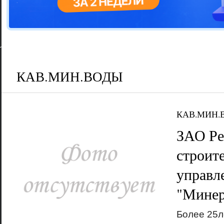
Цветовая га
варианта
КАВ.МИН.ВОДЫ
КАВ.МИН.
ЗАО Ре
строит
управл
"Минер
Более 25л