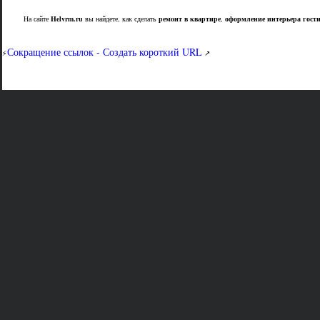
На сайте
Helvrm.ru
вы найдете, как сделать
ремонт в квартире
,
оформление интерьера гост
Сокращение ссылок - Создать короткий URL
⚡
↗