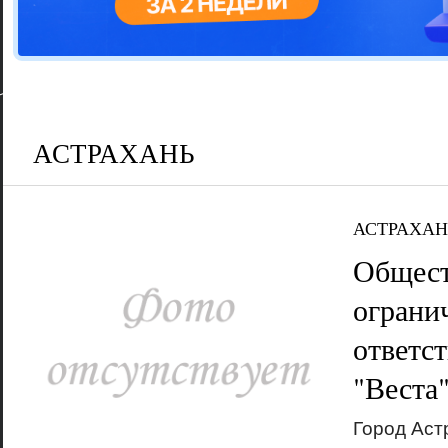
Цветовая га
варианта
АСТРАХАНЬ
АСТРАХАН
Общест
ограни
ответс
"Веста
Город Аст