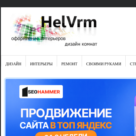
ДИЗАЙН
ИНТЕРЬЕРЫ
РЕМОНТ
СВОИМИ РУКАМИ
СТ
Свежие зап
Яркая синяя
цвет в интер
Японские ку
Черно-оранж
Элитные кух
Элитная пос
Шкаф-пенал 
Электропров
Что предста
Школа ремо
Черно-белая
Электрическ
Фасады для
сотворят чу
Шьем шторы
Чем отмыть 