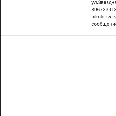
ул.Звездн
896733918
nikolaeva.
сообщени