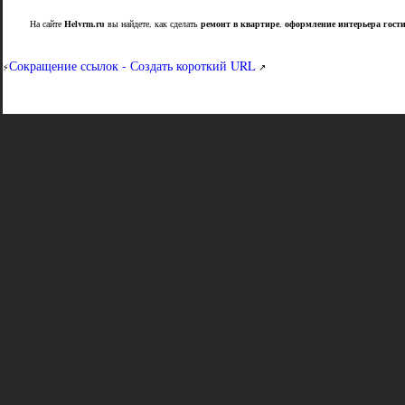
На сайте
Helvrm.ru
вы найдете, как сделать
ремонт в квартире
,
оформление интерьера гост
Сокращение ссылок - Создать короткий URL
⚡
↗