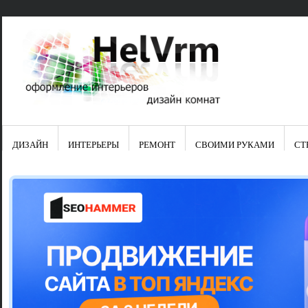
ДИЗАЙН
ИНТЕРЬЕРЫ
РЕМОНТ
СВОИМИ РУКАМИ
СТ
Свежие зап
Яркая синяя
цвет в интер
Японские ку
Черно-оранж
Элитные кух
Элитная пос
Шкаф-пенал 
Электропров
Что предста
Школа ремо
Черно-белая
Электрическ
Фасады для
сотворят чу
Шьем шторы
Чем отмыть 