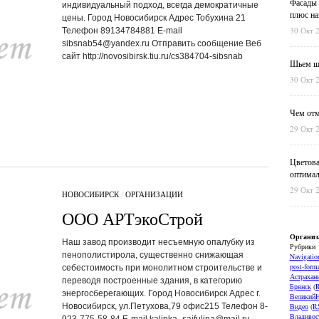
Фасады 
индивидуальный подход, всегда демократичные
плюс на
цены. Город Новосибирск Адрес Тобухина 21
30 Окт 
Телефон 89134784881 E-mail
sibsnab54@yandex.ru Отправить сообщение Веб
сайт http://novosibirsk.tiu.ru/cs384704-sibsnab
Шьем шт
30 Окт 
Чем отм
29 Окт 
Цветова
оптимал
29 Окт 
НОВОСИБИРСК
/
ОРГАНИЗАЦИИ
ООО АРТэкоСтрой
Организ
Наш завод производит несъемную опалубку из
Рубрики
пенополистирола, существенно снижающая
Navigatio
post-forma
себестоимость при монолитном строительстве и
Астрахан
переводя построенные здания, в категорию
Брянск
(
энергосберегающих. Город Новосибирск Адрес г.
ВеликийН
Новосибирск, ул.Петухова,79 офис215 Телефон 8-
Видео
(
R
Владивос
923-775-58-84 E-mail kalinka_saifulina@mail.ru