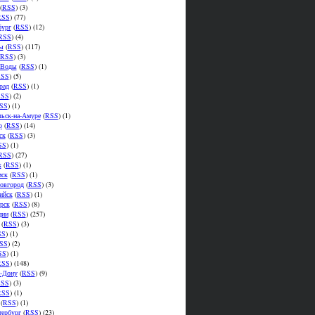
(
RSS
) (3)
RSS
) (77)
бург
(
RSS
) (12)
RSS
) (4)
ы
(
RSS
) (117)
RSS
) (3)
.Воды
(
RSS
) (1)
SS
) (5)
рад
(
RSS
) (1)
SS
) (2)
SS
) (1)
ьск-на-Амуре
(
RSS
) (1)
р
(
RSS
) (14)
ск
(
RSS
) (3)
SS
) (1)
RSS
) (27)
к
(
RSS
) (1)
мск
(
RSS
) (1)
овгород
(
RSS
) (3)
ийск
(
RSS
) (1)
рск
(
RSS
) (8)
ции
(
RSS
) (257)
(
RSS
) (3)
SS
) (1)
SS
) (2)
SS
) (1)
RSS
) (148)
а-Дону
(
RSS
) (9)
SS
) (3)
RSS
) (1)
(
RSS
) (1)
тербург
(
RSS
) (23)