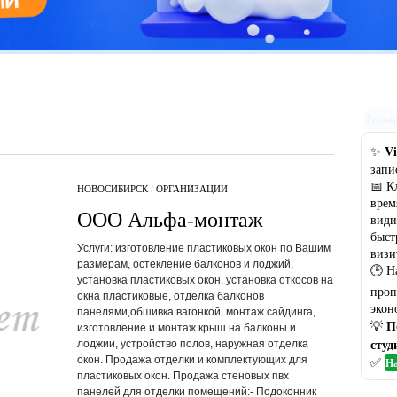
Цветовая гамма кухни: рекомендации по выбору оптимального
варианта
Рекла
Vi
✨
запи
📅 К
НОВОСИБИРСК
/
ОРГАНИЗАЦИИ
врем
ООО Альфа-монтаж
види
быст
Услуги: изготовление пластиковых окон по Вашим
визи
размерам, остекление балконов и лоджий,
🕒 Н
установка пластиковых окон, установка откосов на
проп
окна пластиковые, отделка балконов
экон
панелями,обшивка вагонкой, монтаж сайдинга,
П
💡
изготовление и монтаж крыш на балконы и
студ
лоджии, устройство полов, наружная отделка
окон. Продажа отделки и комплектующих для
✅
На
пластиковых окон. Продажа стеновых пвх
панелей для отделки помещений:- Подоконник