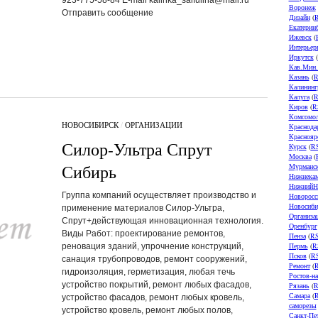
Воронеж
Отправить сообщение
Дизайн
(
Екатерин
Ижевск
(
Интерьер
Иркутск
(
Кав.Мин
Казань
(
R
Калининг
Калуга
(
R
Киров
(
R
Комсомол
НОВОСИБИРСК
/
ОРГАНИЗАЦИИ
Краснода
Краснояр
Силор-Ультра Спрут
Курск
(
R
Москва
(
Сибирь
Мурманс
Нижнека
НижнийН
Группа компаний осуществляет производство и
Новоросс
Новосиби
применение материалов Силор-Ультра,
Организа
Спрут+действующая инновационная технология.
Оренбург
Виды Работ: проектирование ремонтов,
Пенза
(
R
Пермь
(
R
реновация зданий, упрочнение конструкций,
Псков
(
R
санация трубопроводов, ремонт сооружений,
Ремонт
(
гидроизоляция, герметизация, любая течь
Ростов-н
устройство покрытий, ремонт любых фасадов,
Рязань
(
R
Самара
(
устройство фасадов, ремонт любых кровель,
саморезы
устройство кровель, ремонт любых полов,
Санкт-Пе