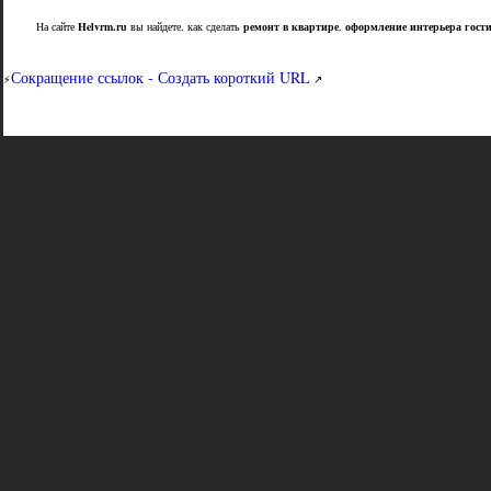
На сайте
Helvrm.ru
вы найдете, как сделать
ремонт в квартире
,
оформление интерьера гост
Сокращение ссылок - Создать короткий URL
⚡
↗