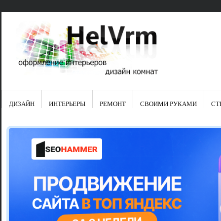
ДИЗАЙН
ИНТЕРЬЕРЫ
РЕМОНТ
СВОИМИ РУКАМИ
СТ
Свежие зап
Яркая синяя
цвет в интер
Японские ку
Черно-оранж
Элитные кух
Элитная пос
Шкаф-пенал 
Электропров
Что предста
Школа ремо
Черно-белая
Электрическ
Фасады для
сотворят чу
Шьем шторы
Чем отмыть 