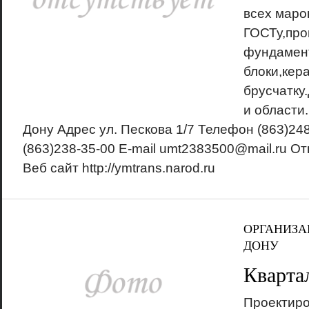
всех маро
ГОСТу,про
фундамен
блоки,кер
брусчатку
и области.
Дону Адрес ул. Пескова 1/7 Телефон (863)24
(863)238-35-00 E-mail umt2383500@mail.ru О
Веб сайт http://ymtrans.narod.ru
ОРГАНИЗА
ДОНУ
Кварта
Проектиро