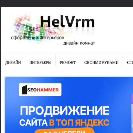
ДИЗАЙН
ИНТЕРЬЕРЫ
РЕМОНТ
СВОИМИ РУКАМИ
СТ
Свежие зап
Яркая синяя
цвет в интер
Японские ку
Черно-оранж
Элитные кух
Элитная пос
Шкаф-пенал 
Электропров
Что предста
Школа ремо
Черно-белая
Электрическ
Фасады для
сотворят чу
Шьем шторы
Чем отмыть 