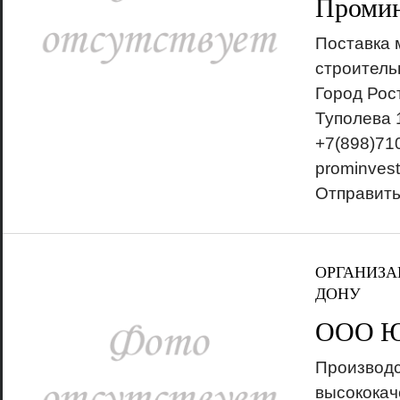
Промин
Поставка 
строитель
Город Рос
Туполева 
+7(898)710
prominvest
Отправит
ОРГАНИЗА
ДОНУ
ООО Ю
Производ
высококач