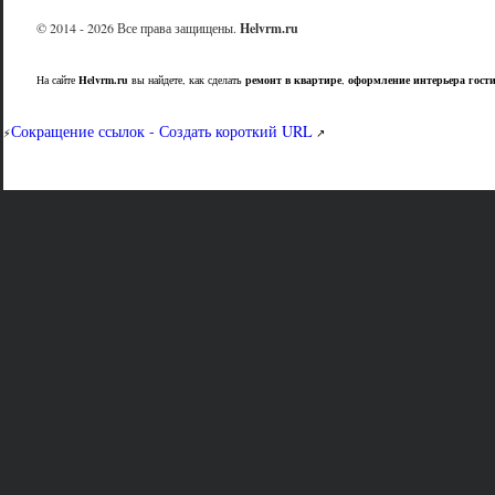
© 2014 - 2026 Все права защищены.
Helvrm.ru
На сайте
Helvrm.ru
вы найдете, как сделать
ремонт в квартире
,
оформление интерьера гост
Сокращение ссылок - Создать короткий URL
⚡
↗