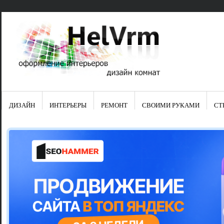
ДИЗАЙН
ИНТЕРЬЕРЫ
РЕМОНТ
СВОИМИ РУКАМИ
СТ
Свежие зап
Яркая синяя
цвет в интер
Японские ку
Черно-оранж
Элитные кух
Элитная пос
Шкаф-пенал 
Электропров
Что предста
Школа ремо
Черно-белая
Электрическ
Фасады для
сотворят чу
Шьем шторы
Чем отмыть 