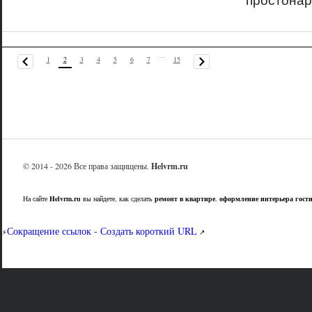
простонар
...
1
2
3
4
5
6
7
15
© 2014 - 2026 Все права защищены.
Helvrm.ru
На сайте
Helvrm.ru
вы найдете, как сделать
ремонт в квартире
,
оформление интерьера гост
Сокращение ссылок - Создать короткий URL
⚡
↗