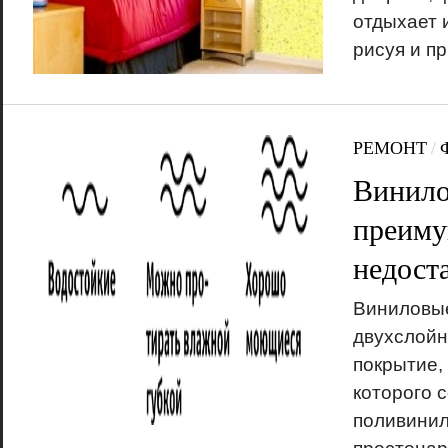
отдыхает и
рисуя и п
РЕМОНТ
/
Винило
преиму
недост
Виниловые
двухслойн
покрытие,
которого с
поливинил