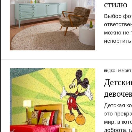
стилю
Выбор фот
ответстве
можно не 
испортить
ВИДЕО
/
РЕМОНТ
Детски
девоче
Детская к
это прекр
мир, в ко
доброта, 