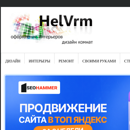
ДИЗАЙН
ИНТЕРЬЕРЫ
РЕМОНТ
СВОИМИ РУКАМИ
СТ
Свежие зап
Яркая синяя
цвет в интер
Японские ку
Черно-оранж
Элитные кух
Элитная пос
Шкаф-пенал 
Электропров
Что предста
Школа ремо
Черно-белая
Электрическ
Фасады для
сотворят чу
Шьем шторы
Чем отмыть 