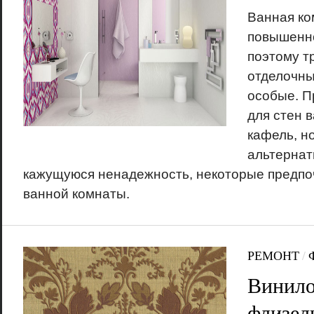
Ванная ко
повышенн
поэтому т
отделочны
особые. П
для стен 
кафель, н
альтернат
кажущуюся ненадежность, некоторые предпо
ванной комнаты.
РЕМОНТ
/
Винило
флизел