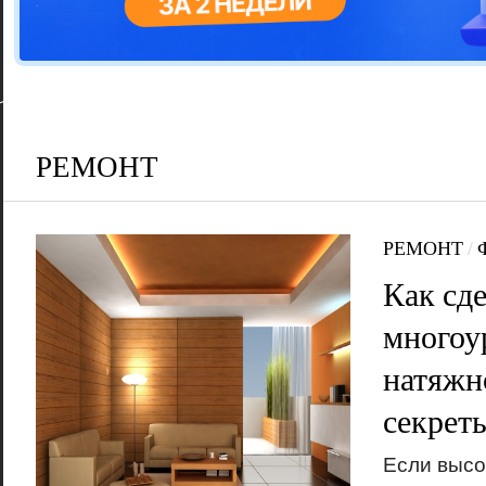
Цветовая га
варианта
РЕМОНТ
РЕМОНТ
/
Как сде
многоу
натяжн
секрет
Если высо