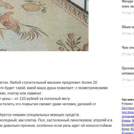
Фасады 
плюс на
30 Окт 
Шьем шт
30 Окт 
Чем отм
29 Окт 
Цветова
оптимал
29 Окт 
еток. Любой строительный магазин предложит более 20
его будет такой, какой ваша душа пожелает: с геометрическими
во, плитку или ламинат.
 цены – от 120 рублей за погонный метр.
Организ
Рубрики
остелить это покрытие сможет даже человек, далекий от
Navigatio
post-forma
ребуется никаких специальных моющих средств.
Астрахан
олодный, как плитка. Пол, застеленный линолеумом, упругий и в
Брянск
(
ВеликийН
ие довольно прочное, особенно если речь идет об износостойком
Видео
(
R
Владивос