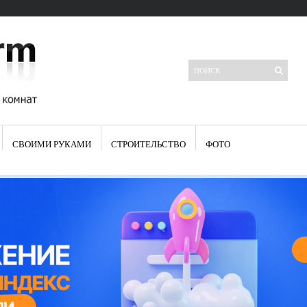
СВОИМИ РУКАМИ
СТРОИТЕЛЬСТВО
ФОТО
Свежие записи
Яркая синяя кухня: как грамотно можно использовать холодный
цвет в интерьере
Японские кухонные ножи: традиции древних самураев
Черно-оранжевая кухня – борьба вкуса или поиск нового
Элитные кухни: стилевые особенности
Элитная посуда для кухни – гордость любой хозяйки
Шкаф-пенал для кухни по инструкции
Электропроводка на кухне: планирование и монтаж
Что представляет собой столовая группа для кухни
Школа ремонта кухни
Черно-белая кухня – дань моде или универсальный вариант дизайна
Электрические вытяжки для кухни:особенности применения
Фасады для кухни своими руками — ваша фантазия, плюс навыки
сотворят чудеса
Шьем шторы на кухню сами: пошаговая инструкция
Чем отмыть жир на кухне – советы опытных хозяек