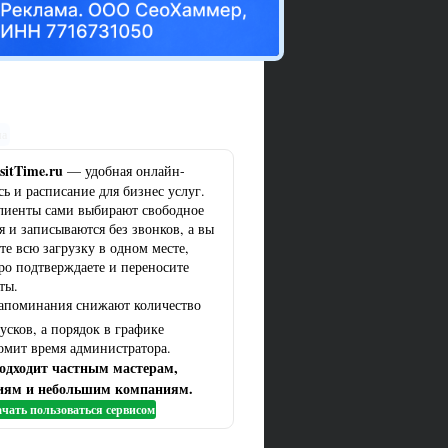
ма
sitTime.ru
— удобная онлайн-
сь и расписание для бизнес услуг.
лиенты сами выбирают свободное
я и записываются без звонков, а вы
те всю загрузку в одном месте,
ро подтверждаете и переносите
ты.
апоминания снижают количество
усков, а порядок в графике
омит время администратора.
одходит частным мастерам,
иям и небольшим компаниям.
чать пользоваться сервисом