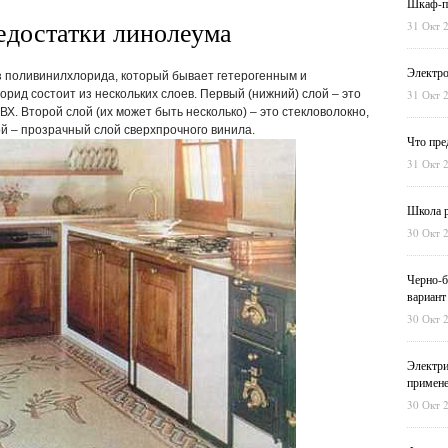
Шкаф-пе
едостатки линолеума
31 Окт 
Электро
з поливинилхлорида, который бывает гетерогенным и
рид состоит из нескольких слоев. Первый (нижний) слой – это
31 Окт 
ВХ. Второй слой (их может быть несколько) – это стекловолокно,
ой – прозрачный слой сверхпрочного винила.
Что пре
31 Окт 
Школа р
30 Окт 
Черно-б
вариант
30 Окт 
Электри
примен
30 Окт 