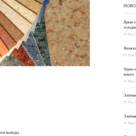
НОВО
Яркая с
холодны
01 Ноя 
Японски
01 Ноя 
Черно-о
нового
01 Ноя 
Элитные
01 Ноя 
Элитная
01 Ноя 
аем выводы