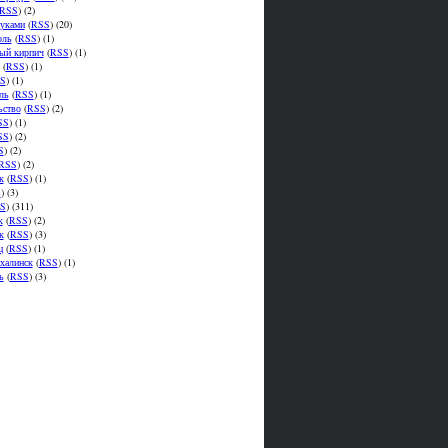
RSS
) (2)
уками
(
RSS
) (20)
оль
(
RSS
) (1)
ый кирпич
(
RSS
) (1)
(
RSS
) (1)
S
) (1)
ль
(
RSS
) (1)
ьство
(
RSS
) (2)
SS
) (1)
SS
) (2)
S
) (2)
RSS
) (2)
к
(
RSS
) (1)
S
) (3)
S
) (311)
к
(
RSS
) (2)
к
(
RSS
) (3)
ц
(
RSS
) (1)
халинск
(
RSS
) (1)
ь
(
RSS
) (3)