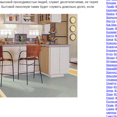
 высокой проходимостью людей, служит десятилетиями, не теряя
Воронеж
Дизайн
(
. Бытовой линолеум также будет служить довольно долго, если
Екатерин
Ижевск
(
Интерьер
Иркутск
(
Кав.Мин
Казань
(
R
Калининг
Калуга
(
R
Киров
(
R
Комсомол
Краснода
Краснояр
Курск
(
R
Москва
(
Мурманс
Нижнека
НижнийН
Новоросс
Новосиби
Организа
Оренбург
Пенза
(
R
Пермь
(
R
Псков
(
R
Ремонт
(
Ростов-н
Рязань
(
R
Самара
(
саморезы
Санкт-Пе