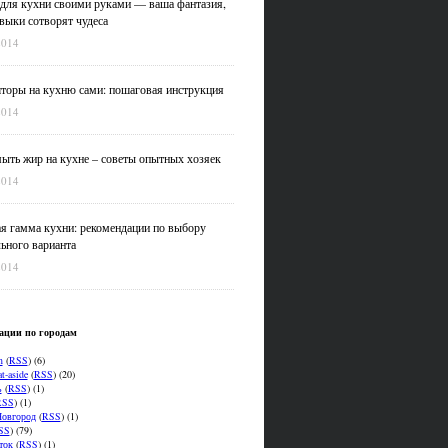
для кухни своими руками — ваша фантазия,
выки сотворят чудеса
2014
оры на кухню сами: пошаговая инструкция
2014
ыть жир на кухне – советы опытных хозяек
2014
я гамма кухни: рекомендации по выбору
ьного варианта
2014
ации по городам
n
(
RSS
) (6)
t-aside
(
RSS
) (20)
ь
(
RSS
) (1)
RSS
) (1)
овгород
(
RSS
) (1)
SS
) (79)
ток
(
RSS
) (1)