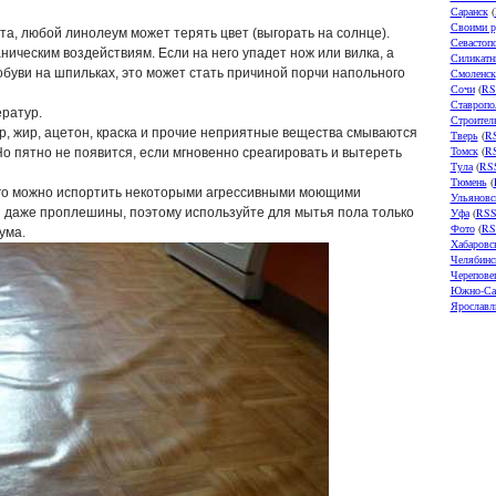
Саранск
(
Своими р
та, любой линолеум может терять цвет (выгорать на солнце).
Севастоп
ическим воздействиям. Если на него упадет нож или вилка, а
Силикатн
 обуви на шпильках, это может стать причиной порчи напольного
Смоленск
Сочи
(
RS
Ставропо
ратур.
Строител
р, жир, ацетон, краска и прочие неприятные вещества смываются
Тверь
(
R
Томск
(
R
о пятно не появится, если мгновенно среагировать и вытереть
Тула
(
RS
Тюмень
(
Его можно испортить некоторыми агрессивными моющими
Ульяновс
и даже проплешины, поэтому используйте для мытья пола только
Уфа
(
RS
Фото
(
RS
ума.
Хабаровс
Челябинс
Черепове
Южно-Са
Ярославл