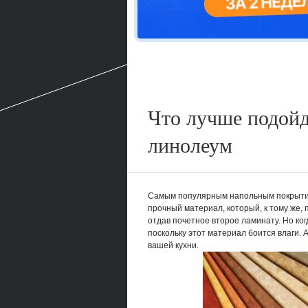
Что лучше подойд
линолеум
Самым популярным напольным покрытием
прочный материал, который, к тому же, 
отдав почетное второе ламинату. Но ког
поскольку этот материал боится влаги. 
вашей кухни.