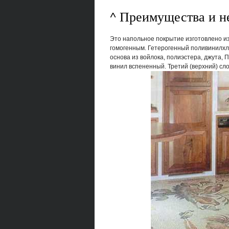
^ Преимущества и н
Это напольное покрытие изготовлено и
гомогенным. Гетерогенный поливинилхло
основа из войлока, полиэстера, джута, П
винил вспененный. Третий (верхний) сл