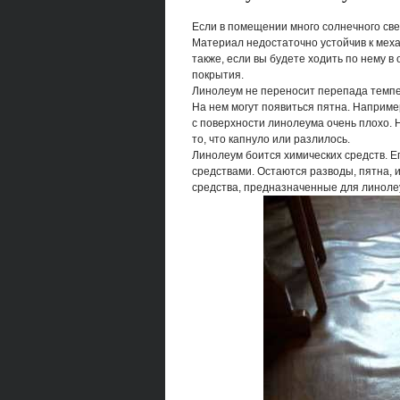
Если в помещении много солнечного све
Материал недостаточно устойчив к механ
также, если вы будете ходить по нему в
покрытия.
Линолеум не переносит перепада темпе
На нем могут появиться пятна. Наприме
с поверхности линолеума очень плохо. Н
то, что капнуло или разлилось.
Линолеум боится химических средств. 
средствами. Остаются разводы, пятна, 
средства, предназначенные для линоле