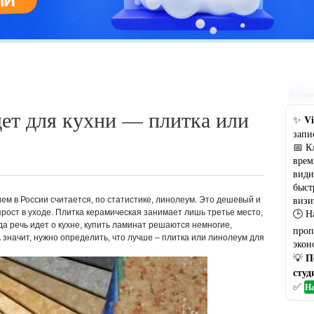
Цветовая гамма кухни: рекомендации по выбору оптимального
варианта
Рекла
ет для кухни — плитка или
Vi
✨
запи
📅 К
врем
види
быст
визи
 в России считается, по статистике, линолеум. Это дешевый и
🕒 Н
прост в уходе. Плитка керамическая занимает лишь третье место,
да речь идет о кухне, купить ламинат решаются немногие,
проп
А значит, нужно определить, что лучше – плитка или линолеум для
экон
П
💡
студ
✅
На