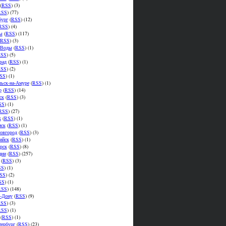
(
RSS
) (3)
RSS
) (77)
бург
(
RSS
) (12)
RSS
) (4)
ы
(
RSS
) (117)
RSS
) (3)
.Воды
(
RSS
) (1)
SS
) (5)
рад
(
RSS
) (1)
SS
) (2)
SS
) (1)
ьск-на-Амуре
(
RSS
) (1)
р
(
RSS
) (14)
ск
(
RSS
) (3)
SS
) (1)
RSS
) (27)
к
(
RSS
) (1)
мск
(
RSS
) (1)
овгород
(
RSS
) (3)
ийск
(
RSS
) (1)
рск
(
RSS
) (8)
ции
(
RSS
) (257)
(
RSS
) (3)
SS
) (1)
SS
) (2)
SS
) (1)
RSS
) (148)
а-Дону
(
RSS
) (9)
SS
) (3)
RSS
) (1)
(
RSS
) (1)
тербург
(
RSS
) (23)