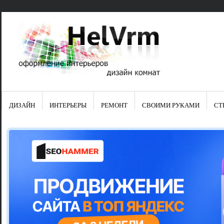
ДИЗАЙН
ИНТЕРЬЕРЫ
РЕМОНТ
СВОИМИ РУКАМИ
СТ
Свежие зап
Яркая синяя
цвет в интер
Японские ку
Черно-оранж
Элитные кух
Элитная пос
Шкаф-пенал 
Электропров
Что предста
Школа ремо
Черно-белая
Электрическ
Фасады для
сотворят чу
Шьем шторы
Чем отмыть 