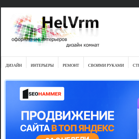
ДИЗАЙН
ИНТЕРЬЕРЫ
РЕМОНТ
СВОИМИ РУКАМИ
СТ
Свежие зап
Яркая синяя
цвет в интер
Японские ку
Черно-оранж
Элитные кух
Элитная пос
Шкаф-пенал 
Электропров
Что предста
Школа ремо
Черно-белая
Электрическ
Фасады для
сотворят чу
Шьем шторы
Чем отмыть 