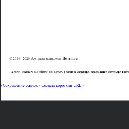
© 2014 - 2026 Все права защищены.
Helvrm.ru
На сайте
Helvrm.ru
вы найдете, как сделать
ремонт в квартире
,
оформление интерьера гост
Сокращение ссылок - Создать короткий URL
⚡
↗