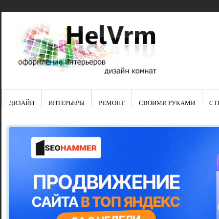
ДИЗАЙН
ИНТЕРЬЕРЫ
РЕМОНТ
СВОИМИ РУКАМИ
СТ
Свежие зап
Яркая синяя
цвет в интер
Японские ку
Черно-оранж
Элитные кух
Элитная пос
Шкаф-пенал 
Электропров
Что предста
Школа ремо
Черно-белая
Электрическ
Фасады для
сотворят чу
Шьем шторы
Чем отмыть 