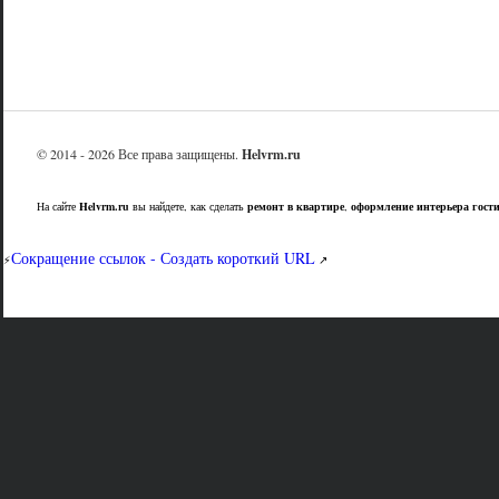
© 2014 - 2026 Все права защищены.
Helvrm.ru
На сайте
Helvrm.ru
вы найдете, как сделать
ремонт в квартире
,
оформление интерьера гост
Сокращение ссылок - Создать короткий URL
⚡
↗