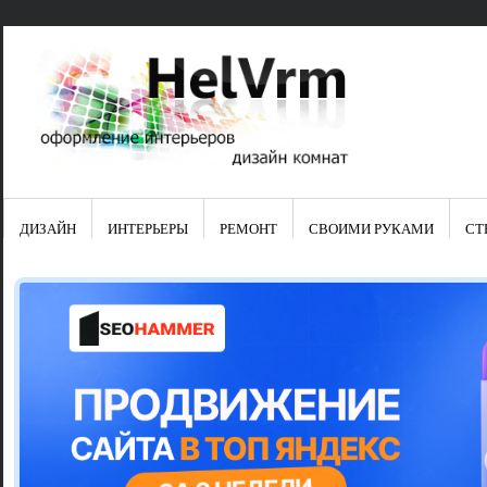
ДИЗАЙН
ИНТЕРЬЕРЫ
РЕМОНТ
СВОИМИ РУКАМИ
СТ
Свежие зап
Яркая синяя
цвет в интер
Японские ку
Черно-оранж
Элитные кух
Элитная пос
Шкаф-пенал 
Электропров
Что предста
Школа ремо
Черно-белая
Электрическ
Фасады для
сотворят чу
Шьем шторы
Чем отмыть 