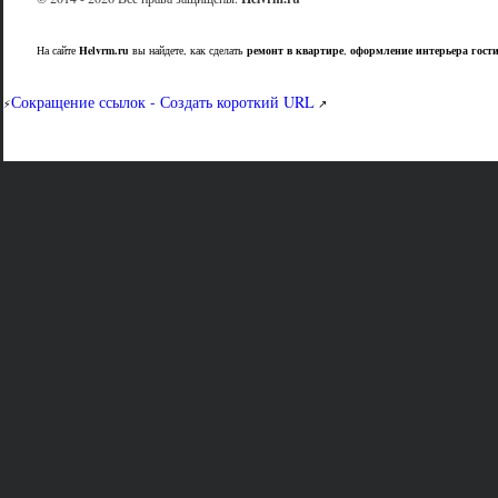
На сайте
Helvrm.ru
вы найдете, как сделать
ремонт в квартире
,
оформление интерьера гост
Сокращение ссылок - Создать короткий URL
⚡
↗