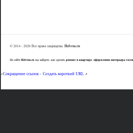
© 2014 - 2026 Все права защищены.
Helvrm.ru
На сайте
Helvrm.ru
вы найдете, как сделать
ремонт в квартире
,
оформление интерьера гост
Сокращение ссылок - Создать короткий URL
⚡
↗