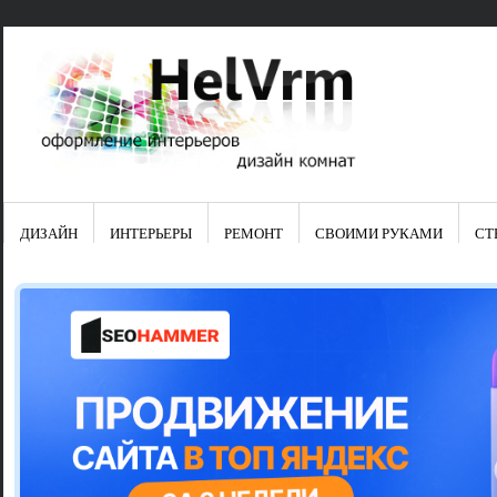
ДИЗАЙН
ИНТЕРЬЕРЫ
РЕМОНТ
СВОИМИ РУКАМИ
СТ
Свежие зап
Яркая синяя
цвет в интер
Японские ку
Черно-оранж
Элитные кух
Элитная пос
Шкаф-пенал 
Электропров
Что предста
Школа ремо
Черно-белая
Электрическ
Фасады для
сотворят чу
Шьем шторы
Чем отмыть 