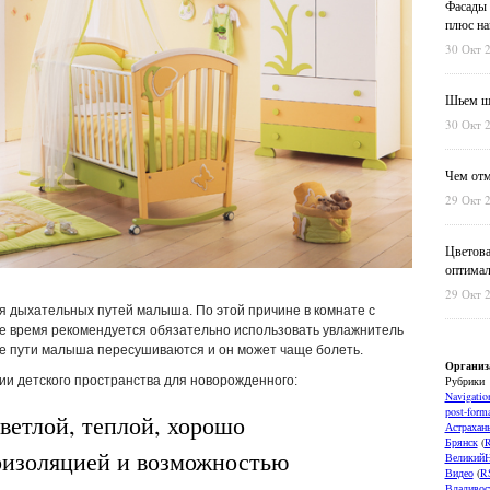
Фасады 
плюс на
30 Окт 
Шьем шт
30 Окт 
Чем отм
29 Окт 
Цветова
оптимал
29 Окт 
я дыхательных путей малыша. По этой причине в комнате с
 время рекомендуется обязательно использовать увлажнитель
ые пути малыша пересушиваются и он может чаще болеть.
Организ
Рубрики
ии детского пространства для новорожденного:
Navigatio
post-forma
светлой, теплой, хорошо
Астрахан
Брянск
(
оизоляцией и возможностью
ВеликийН
Видео
(
R
Владивос