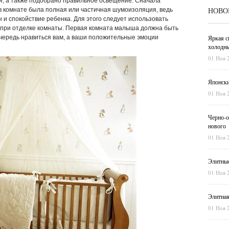
я, а также подобрано правильное освещение. Сначала
НОВО
в комнате была полная или частичная шумоизоляция, ведь
 и спокойствие ребенка. Для этого следует использовать
при отделке комнаты. Первая комната малыша должна быть
очередь нравиться вам, а ваши положительные эмоции
Яркая с
холодны
01 Ноя 
Японски
01 Ноя 
Черно-о
нового
01 Ноя 
Элитные
01 Ноя 
Элитная
01 Ноя 