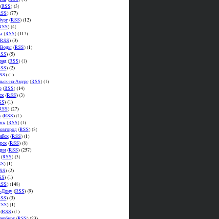
(
RSS
) (3)
RSS
) (77)
бург
(
RSS
) (12)
RSS
) (4)
ы
(
RSS
) (117)
RSS
) (3)
.Воды
(
RSS
) (1)
SS
) (5)
рад
(
RSS
) (1)
SS
) (2)
SS
) (1)
ьск-на-Амуре
(
RSS
) (1)
р
(
RSS
) (14)
ск
(
RSS
) (3)
SS
) (1)
RSS
) (27)
к
(
RSS
) (1)
мск
(
RSS
) (1)
овгород
(
RSS
) (3)
ийск
(
RSS
) (1)
рск
(
RSS
) (8)
ции
(
RSS
) (257)
(
RSS
) (3)
SS
) (1)
SS
) (2)
SS
) (1)
RSS
) (148)
а-Дону
(
RSS
) (9)
SS
) (3)
RSS
) (1)
(
RSS
) (1)
тербург
(
RSS
) (23)