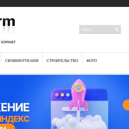
СВОИМИ РУКАМИ
СТРОИТЕЛЬСТВО
ФОТО
Свежие записи
Яркая синяя кухня: как грамотно можно использовать холодный
цвет в интерьере
Японские кухонные ножи: традиции древних самураев
Черно-оранжевая кухня – борьба вкуса или поиск нового
Элитные кухни: стилевые особенности
Элитная посуда для кухни – гордость любой хозяйки
Шкаф-пенал для кухни по инструкции
Электропроводка на кухне: планирование и монтаж
Что представляет собой столовая группа для кухни
Школа ремонта кухни
Черно-белая кухня – дань моде или универсальный вариант дизайна
Электрические вытяжки для кухни:особенности применения
Фасады для кухни своими руками — ваша фантазия, плюс навыки
сотворят чудеса
Шьем шторы на кухню сами: пошаговая инструкция
Чем отмыть жир на кухне – советы опытных хозяек