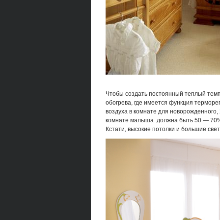
Чтобы создать постоянный теплый темп
обогрева, где имеется функция терморе
воздуха в комнате для новорожденного, 
комнате малыша должна быть 50 — 70
Кстати, высокие потолки и большие све