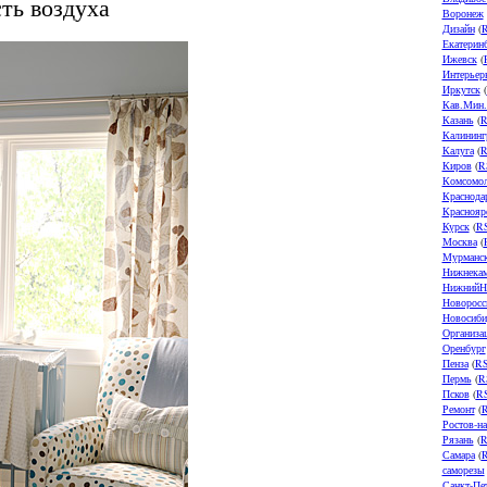
ть воздуха
Воронеж
Дизайн
(
Екатерин
Ижевск
(
Интерьер
Иркутск
(
Кав.Мин
Казань
(
R
Калининг
Калуга
(
R
Киров
(
R
Комсомол
Краснода
Краснояр
Курск
(
R
Москва
(
Мурманс
Нижнека
НижнийН
Новоросс
Новосиби
Организа
Оренбург
Пенза
(
R
Пермь
(
R
Псков
(
R
Ремонт
(
Ростов-н
Рязань
(
R
Самара
(
саморезы
Санкт-Пе