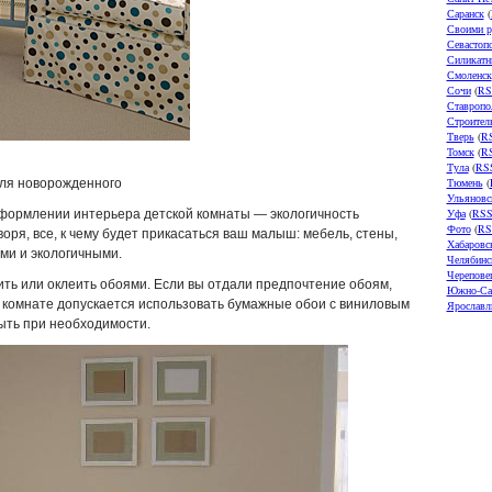
Саранск
(
Своими р
Севастоп
Силикатн
Смоленск
Сочи
(
RS
Ставропо
Строител
Тверь
(
R
Томск
(
R
Тула
(
RS
Тюмень
(
для новорожденного
Ульяновс
Уфа
(
RS
оформлении интерьера детской комнаты — экологичность
Фото
(
RS
ря, все, к чему будет прикасаться ваш малыш: мебель, стены,
Хабаровс
ми и экологичными.
Челябинс
Черепове
ть или оклеить обоями. Если вы отдали предпочтение обоям,
Южно-Са
 комнате допускается использовать бумажные обои с виниловым
Ярославл
ыть при необходимости.