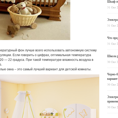
Шкаф-пе
31 Окт 
Электро
31 Окт 
Что пре
31 Окт 
ературный фон лучше всего использовать автономную систему
гуляции. Если говорить о цифрах, оптимальная температура
Школа р
20 — 22 градуса. При такой температуре влажность воздуха в
30 Окт 
%.
тлые окна – это самый лучший вариант для детской комнаты.
Черно-б
вариант
30 Окт 
Электри
примен
30 Окт 