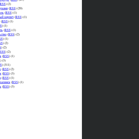
RSS
) (2)
уками
(
RSS
) (20)
оль
(
RSS
) (1)
ый кирпич
(
RSS
) (1)
(
RSS
) (1)
S
) (1)
ль
(
RSS
) (1)
ьство
(
RSS
) (2)
SS
) (1)
SS
) (2)
S
) (2)
RSS
) (2)
к
(
RSS
) (1)
S
) (3)
S
) (311)
к
(
RSS
) (2)
к
(
RSS
) (3)
ц
(
RSS
) (1)
халинск
(
RSS
) (1)
ь
(
RSS
) (3)