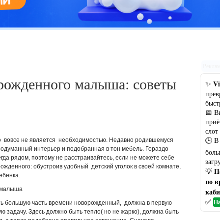
Цветовая гамма кухни: рекомендации по выбору оптимального
варианта
Рекла
рожденного малыша: советы
Vi
✨
прев
быст
📅 В
приё
слот
🕒 В
о вовсе не является необходимостью. Недавно родившемуся
одуманный интерьер и подобранная в тон мебель. Гораздо
боль
гда рядом, поэтому не расстраивайтесь, если не можете себе
загр
ожденного: обустроив удобный детский уголок в своей комнате,
П
💡
ебенка.
по в
я малыша
каби
✅
На
ить большую часть времени новорожденный, должна в первую
 задачу. Здесь должно быть тепло( но не жарко), должна быть