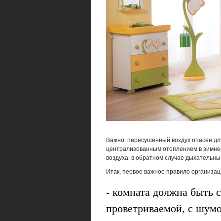
Важно: пересушенный воздух опасен дл
централизованным отоплением в зимнее
воздуха, в обратном случае дыхательн
Итак, первое важное правило организац
- комната должна быть 
проветриваемой, с шум