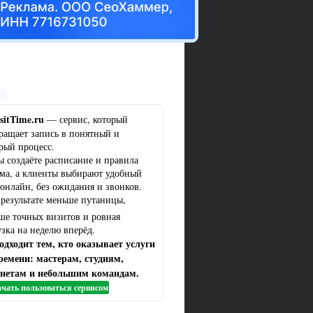
ма
sitTime.ru
— сервис, который
ращает запись в понятный и
рый процесс.
ы создаёте расписание и правила
ма, а клиенты выбирают удобный
 онлайн, без ожидания и звонков.
 результате меньше путаницы,
ше точных визитов и ровная
узка на неделю вперёд.
одходит тем, кто оказывает услуги
ремени: мастерам, студиям,
нетам и небольшим командам.
чать пользоваться сервисом