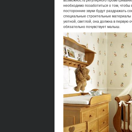
возможность регулярного проветривани
необходимо позаботиться о том, чтобы 
посторонние звуки будут раздражать сон
специальные строительные материалы 
уютной, светлой, она должна в первую 
обязательно почувствует малыш.