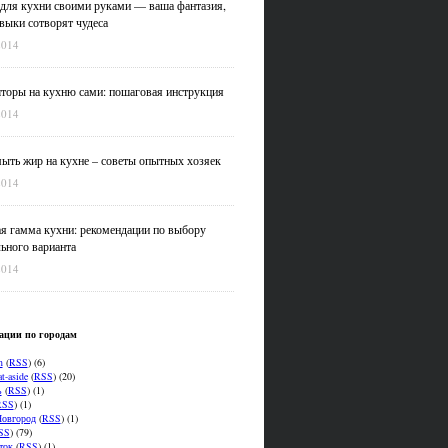
для кухни своими руками — ваша фантазия,
выки сотворят чудеса
2014
оры на кухню сами: пошаговая инструкция
2014
ыть жир на кухне – советы опытных хозяек
2014
я гамма кухни: рекомендации по выбору
ьного варианта
2014
ации по городам
n
(
RSS
) (6)
t-aside
(
RSS
) (20)
ь
(
RSS
) (1)
RSS
) (1)
овгород
(
RSS
) (1)
SS
) (79)
ток
(
RSS
) (1)