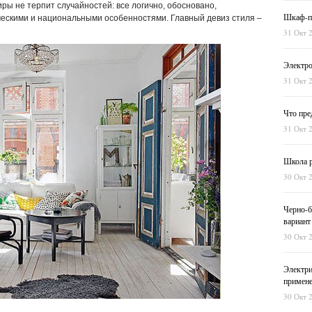
ры не терпит случайностей: все логично, обосновано,
Шкаф-пе
ческими и национальными особенностями. Главный девиз стиля –
31 Окт 
Электро
31 Окт 
Что пре
31 Окт 
Школа р
30 Окт 
Черно-б
вариант
30 Окт 
Электри
примен
30 Окт 