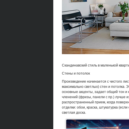
Скандинавский стиль в маленькой кварт
Стены и потолок
Произведение начинается с чистого лист
максимально светлых) стен и потолка. 
основные акценты, задает общий тон и 
членений (фризы, панели с пр.) лучше и
распространенный прием, когда поверх
отделки: обои, краска, штукатурка (если
светлая доска.