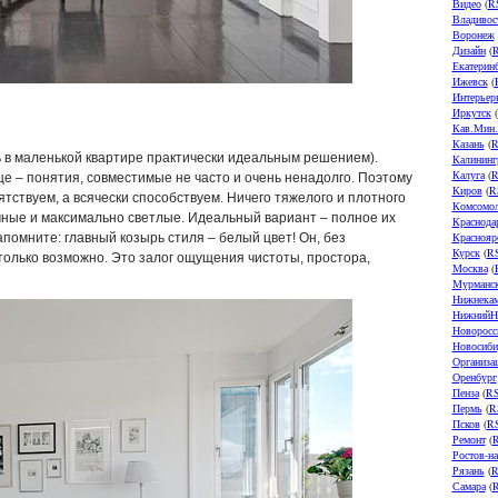
Видео
(
R
Владивос
Воронеж
Дизайн
(
Екатерин
Ижевск
(
Интерьер
Иркутск
(
Кав.Мин
Казань
(
R
ль в маленькой квартире практически идеальным решением).
Калининг
Калуга
(
R
це – понятия, совместимые не часто и очень ненадолго. Поэтому
Киров
(
R
тствуем, а всячески способствуем. Ничего тяжелого и плотного
Комсомол
ачные и максимально светлые. Идеальный вариант – полное их
Краснода
Краснояр
запомните: главный козырь стиля – белый цвет! Он, без
Курск
(
R
 только возможно. Это залог ощущения чистоты, простора,
Москва
(
Мурманс
Нижнека
НижнийН
Новоросс
Новосиби
Организа
Оренбург
Пенза
(
R
Пермь
(
R
Псков
(
R
Ремонт
(
Ростов-н
Рязань
(
R
Самара
(