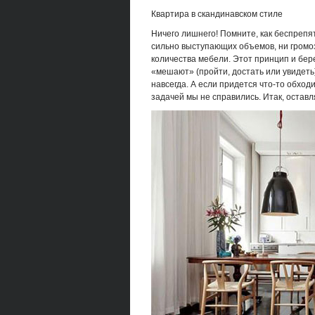
Квартира в скандинавском стиле
Ничего лишнего! Помните, как беспрепя
сильно выступающих объемов, ни громоз
количества мебели. Этот принцип и бер
«мешают» (пройти, достать или увидеть)
навсегда. А если придется что-то обходи
задачей мы не справились. Итак, остав