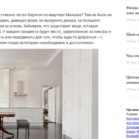
Фасады 
плюс на
тственно летал Карлсон по квартире Малыша? Там не было ни
30 Окт 
дких, давящих форм, ни вычурного декора, ни большого
ем за основу. Забываем, что существуют вещи, которые
. У каждого предмета будет место, закрепленное за ним раз и
Шьем шт
ть или передвигать для того, чтобы куда-то добраться – с
30 Окт 
ляем только категорию «необходимое и достаточное».
Чем отм
29 Окт 
Цветова
оптимал
29 Окт 
Организ
Рубрики
Navigatio
post-forma
Астрахан
Брянск
(
ВеликийН