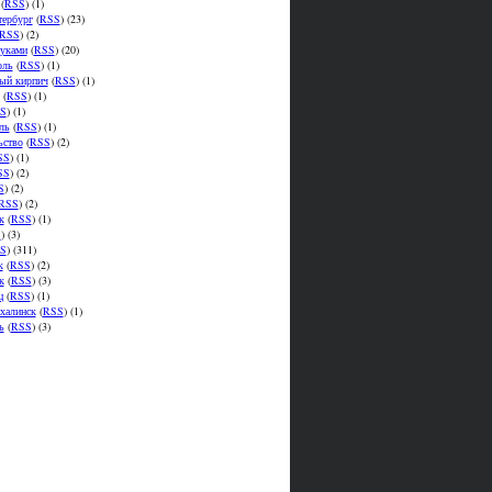
(
RSS
) (1)
тербург
(
RSS
) (23)
RSS
) (2)
уками
(
RSS
) (20)
оль
(
RSS
) (1)
ый кирпич
(
RSS
) (1)
(
RSS
) (1)
S
) (1)
ль
(
RSS
) (1)
ьство
(
RSS
) (2)
SS
) (1)
SS
) (2)
S
) (2)
RSS
) (2)
к
(
RSS
) (1)
S
) (3)
S
) (311)
к
(
RSS
) (2)
к
(
RSS
) (3)
ц
(
RSS
) (1)
халинск
(
RSS
) (1)
ь
(
RSS
) (3)