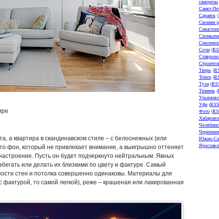
саморезы
Санкт-Пе
Саранск
(
Своими р
Севастоп
Силикатн
Смоленск
Сочи
(
RS
Ставропо
Строител
Тверь
(
R
Томск
(
R
Тула
(
RS
Тюмень
(
Ульяновс
Уфа
(
RS
ире
Фото
(
RS
Хабаровс
Челябинс
Черепове
а, а квартира в скандинавском стиле – с белоснежных (или
Южно-Са
Ярославл
Это фон, который не привлекает внимание, а выигрышно оттеняет
настроение. Пусть он будет подчеркнуто нейтральным. Явных
збегать или делать их близкими по цвету и фактуре. Самый
ности стен и потолка совершенно одинаковы. Материалы для
 с фактурой, то самой легкой), реже – крашеная или лакированная