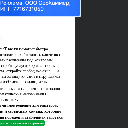
ма
sitTime.ru
помогает быстро
низовать онлайн-запись клиентов и
ать расписание под контролем.
астройте услуги и длительность
ма, откройте свободные окна — и
нты запишутся сами в пару кликов.
ы избегаете накладок, меньше
ите времени на переписки и звонки,
томатические напоминания
шают явку.
тличное решение для мастеров,
ий и сервисных команд, которым
ы порядок и стабильная загрузка.
чать пользоваться сервисом