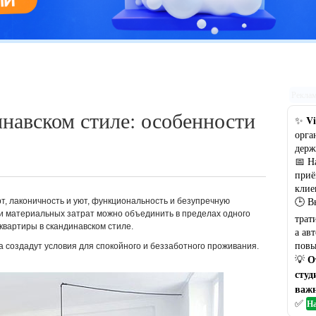
Цветовая гамма кухни: рекомендации по выбору оптимального
варианта
Рекла
инавском стиле: особенности
Vi
✨
орга
держ
📅 Н
приё
клие
🕒 В
т, лаконичность и уют, функциональность и безупречную
и материальных затрат можно объединить в пределах одного
трат
квартиры в скандинавском стиле.
а ав
повы
уда создадут условия для спокойного и беззаботного проживания.
О
💡
студ
важн
✅
На