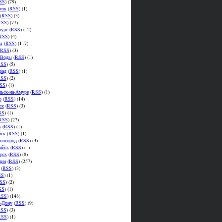
SS
) (79)
ток
(
RSS
) (1)
(
RSS
) (3)
RSS
) (77)
бург
(
RSS
) (12)
RSS
) (4)
ы
(
RSS
) (117)
RSS
) (3)
.Воды
(
RSS
) (1)
SS
) (5)
рад
(
RSS
) (1)
SS
) (2)
SS
) (1)
ьск-на-Амуре
(
RSS
) (1)
р
(
RSS
) (14)
ск
(
RSS
) (3)
SS
) (1)
RSS
) (27)
к
(
RSS
) (1)
мск
(
RSS
) (1)
овгород
(
RSS
) (3)
ийск
(
RSS
) (1)
рск
(
RSS
) (8)
ции
(
RSS
) (257)
(
RSS
) (3)
SS
) (1)
SS
) (2)
SS
) (1)
RSS
) (148)
а-Дону
(
RSS
) (9)
SS
) (3)
RSS
) (1)