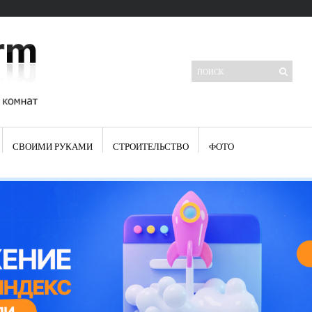
СВОИМИ РУКАМИ
СТРОИТЕЛЬСТВО
ФОТО
Свежие записи
Яркая синяя кухня: как грамотно можно использовать холодный
цвет в интерьере
Японские кухонные ножи: традиции древних самураев
Черно-оранжевая кухня – борьба вкуса или поиск нового
Элитные кухни: стилевые особенности
Элитная посуда для кухни – гордость любой хозяйки
Шкаф-пенал для кухни по инструкции
Электропроводка на кухне: планирование и монтаж
Что представляет собой столовая группа для кухни
Школа ремонта кухни
Черно-белая кухня – дань моде или универсальный вариант дизайна
Электрические вытяжки для кухни:особенности применения
Фасады для кухни своими руками — ваша фантазия, плюс навыки
сотворят чудеса
Шьем шторы на кухню сами: пошаговая инструкция
Чем отмыть жир на кухне – советы опытных хозяек