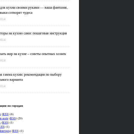
для кухни своими руками — ваша фантазия,
выки сотворят чудеса
2014
оры на кухню сами: пошаговая инструкция
2014
ыть жир на кухне – советы опытных хозяек
2014
я гамма кухни: рекомендации по выбору
ьного варианта
2014
ации по городам
n
(
RSS
) (6)
t-aside
(
RSS
) (20)
ь
(
RSS
) (1)
RSS
) (1)
овгород
(
RSS
) (1)