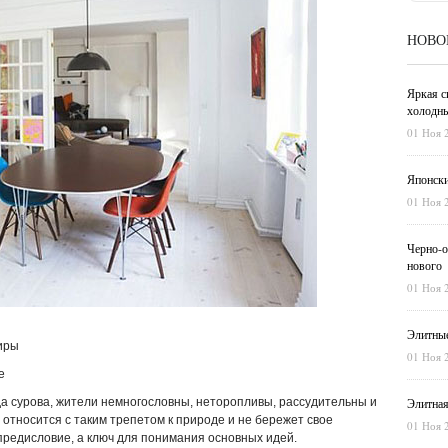
НОВО
Яркая с
холодны
01 Ноя 
Японски
01 Ноя 
Черно-о
нового
01 Ноя 
Элитные
иры
01 Ноя 
е
а сурова, жители немногословны, неторопливы, рассудительны и
Элитная
 относится с таким трепетом к природе и не бережет свое
01 Ноя 
предисловие, а ключ для понимания основных идей.