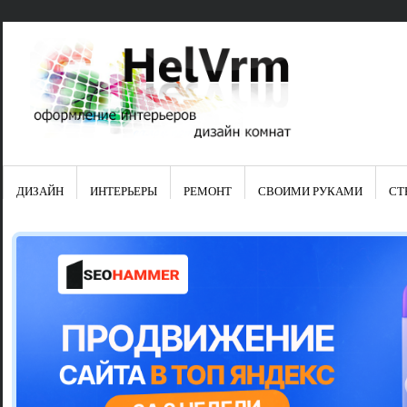
ДИЗАЙН
ИНТЕРЬЕРЫ
РЕМОНТ
СВОИМИ РУКАМИ
СТ
Свежие зап
Яркая синяя
цвет в интер
Японские ку
Черно-оранж
Элитные кух
Элитная пос
Шкаф-пенал 
Электропров
Что предста
Школа ремо
Черно-белая
Электрическ
Фасады для
сотворят чу
Шьем шторы
Чем отмыть 