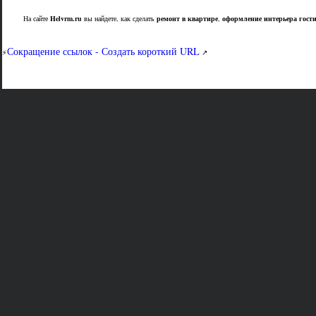
На сайте
Helvrm.ru
вы найдете, как сделать
ремонт в квартире
,
оформление интерьера гост
Сокращение ссылок - Создать короткий URL
⚡
↗