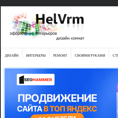
ДИЗАЙН
ИНТЕРЬЕРЫ
РЕМОНТ
СВОИМИ РУКАМИ
СТ
Свежие зап
Яркая синяя
цвет в интер
Японские ку
Черно-оранж
Элитные кух
Элитная пос
Шкаф-пенал 
Электропров
Что предста
Школа ремо
Черно-белая
Электрическ
Фасады для
сотворят чу
Шьем шторы
Чем отмыть 