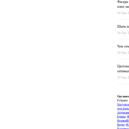
Фасады 
плюс на
30 Окт 
Шьем шт
30 Окт 
Чем отм
29 Окт 
Цветова
оптимал
29 Окт 
Организ
Рубрики
Navigatio
post-forma
Астрахан
Брянск
(
ВеликийН
Видео
(
R
Владивос