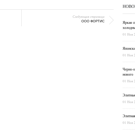
НОВО
Следующая страница
ООО ФОРТИС
Яркая с
холодны
01 Ноя 
Японски
01 Ноя 
Черно-о
нового
01 Ноя 
Элитные
01 Ноя 
Элитная
01 Ноя 