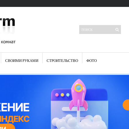
СВОИМИ РУКАМИ
СТРОИТЕЛЬСТВО
ФОТО
Свежие записи
Яркая синяя кухня: как грамотно можно использовать холодный
цвет в интерьере
Японские кухонные ножи: традиции древних самураев
Черно-оранжевая кухня – борьба вкуса или поиск нового
Элитные кухни: стилевые особенности
Элитная посуда для кухни – гордость любой хозяйки
Шкаф-пенал для кухни по инструкции
Электропроводка на кухне: планирование и монтаж
Что представляет собой столовая группа для кухни
Школа ремонта кухни
Черно-белая кухня – дань моде или универсальный вариант дизайна
Электрические вытяжки для кухни:особенности применения
Фасады для кухни своими руками — ваша фантазия, плюс навыки
сотворят чудеса
Шьем шторы на кухню сами: пошаговая инструкция
Чем отмыть жир на кухне – советы опытных хозяек