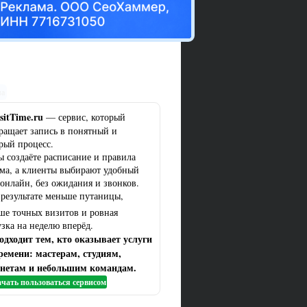
ма
sitTime.ru
— сервис, который
ращает запись в понятный и
рый процесс.
ы создаёте расписание и правила
ма, а клиенты выбирают удобный
 онлайн, без ожидания и звонков.
 результате меньше путаницы,
ше точных визитов и ровная
узка на неделю вперёд.
одходит тем, кто оказывает услуги
ремени: мастерам, студиям,
нетам и небольшим командам.
чать пользоваться сервисом