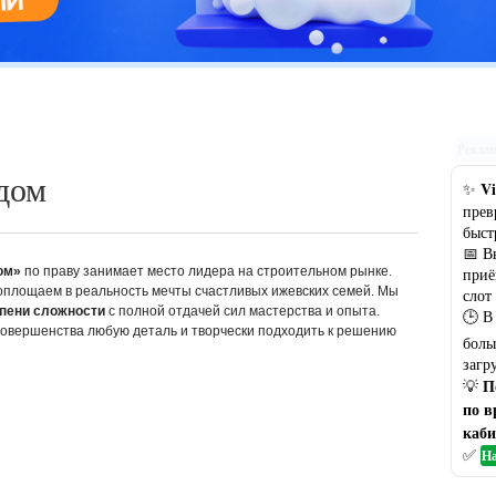
Цветовая гамма кухни: рекомендации по выбору оптимального
варианта
Рекла
дом
Vi
✨
прев
быст
📅 В
ом»
по праву занимает место лидера на строительном рынке.
приё
оплощаем в реальность мечты счастливых ижевских семей. Мы
слот
пени сложности
с полной отдачей сил мастерства и опыта.
🕒 В
овершенства любую деталь и творчески подходить к решению
боль
загр
П
💡
по в
каби
✅
На