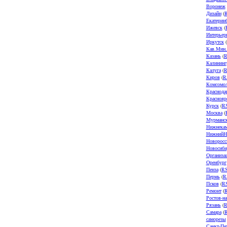
Воронеж
Дизайн
(
Екатерин
Ижевск
(
Интерьер
Иркутск
(
Кав.Мин
Казань
(
R
Калининг
Калуга
(
R
Киров
(
R
Комсомол
Краснода
Краснояр
Курск
(
R
Москва
(
Мурманс
Нижнека
НижнийН
Новоросс
Новосиби
Организа
Оренбург
Пенза
(
R
Пермь
(
R
Псков
(
R
Ремонт
(
Ростов-н
Рязань
(
R
Самара
(
саморезы
Санкт-Пе