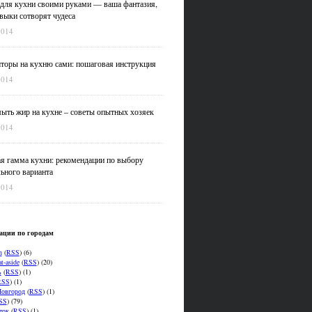
для кухни своими руками — ваша фантазия,
выки сотворят чудеса
2014
оры на кухню сами: пошаговая инструкция
2014
ыть жир на кухне – советы опытных хозяек
2014
я гамма кухни: рекомендации по выбору
ьного варианта
2014
ации по городам
n
(
RSS
) (6)
t-aside
(
RSS
) (20)
ь
(
RSS
) (1)
RSS
) (1)
овгород
(
RSS
) (1)
SS
) (79)
ток
(
RSS
) (1)