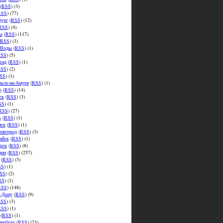
(
RSS
) (3)
RSS
) (77)
бург
(
RSS
) (12)
RSS
) (4)
ы
(
RSS
) (117)
RSS
) (3)
.Воды
(
RSS
) (1)
SS
) (5)
рад
(
RSS
) (1)
SS
) (2)
SS
) (1)
ьск-на-Амуре
(
RSS
) (1)
р
(
RSS
) (14)
ск
(
RSS
) (3)
SS
) (1)
RSS
) (27)
к
(
RSS
) (1)
мск
(
RSS
) (1)
овгород
(
RSS
) (3)
ийск
(
RSS
) (1)
рск
(
RSS
) (8)
ции
(
RSS
) (257)
(
RSS
) (3)
SS
) (1)
SS
) (2)
SS
) (1)
RSS
) (148)
а-Дону
(
RSS
) (9)
SS
) (3)
RSS
) (1)
(
RSS
) (1)
тербург
(
RSS
) (23)