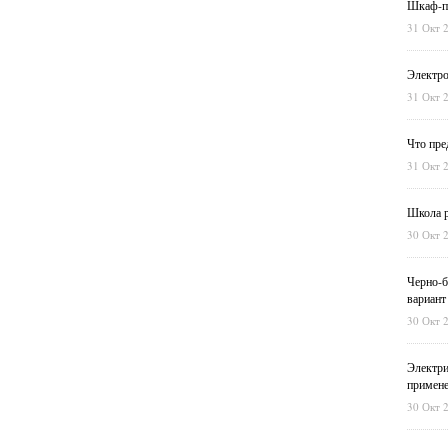
Шкаф-пе
31 Окт 
Электро
31 Окт 
Что пре
31 Окт 
Школа р
30 Окт 
Черно-б
вариант
30 Окт 
Электри
примен
30 Окт 