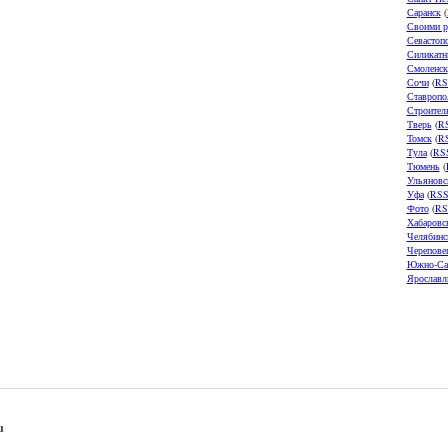
Саранск
(
Своими р
Севастоп
Силикатн
Смоленск
Сочи
(
RS
Ставропо
Строител
Тверь
(
R
Томск
(
R
Тула
(
RS
Тюмень
(
Ульяновс
Уфа
(
RS
Фото
(
RS
Хабаровс
Челябинс
Черепове
Южно-Са
Ярославл
u