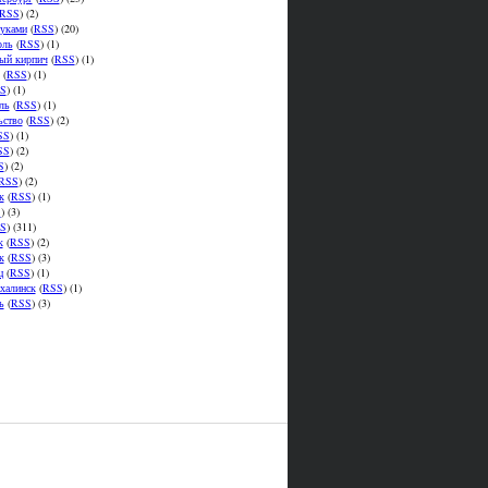
RSS
) (2)
уками
(
RSS
) (20)
оль
(
RSS
) (1)
ый кирпич
(
RSS
) (1)
(
RSS
) (1)
S
) (1)
ль
(
RSS
) (1)
ьство
(
RSS
) (2)
SS
) (1)
SS
) (2)
S
) (2)
RSS
) (2)
к
(
RSS
) (1)
S
) (3)
S
) (311)
к
(
RSS
) (2)
к
(
RSS
) (3)
ц
(
RSS
) (1)
халинск
(
RSS
) (1)
ь
(
RSS
) (3)