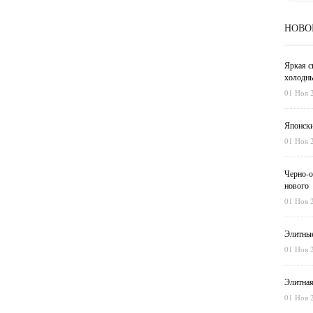
НОВО
Яркая с
холодны
01 Ноя 
Японски
01 Ноя 
Черно-о
нового
01 Ноя 
Элитные
01 Ноя 
Элитная
01 Ноя 