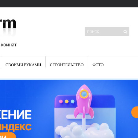
СВОИМИ РУКАМИ
СТРОИТЕЛЬСТВО
ФОТО
Свежие записи
Яркая синяя кухня: как грамотно можно использовать холодный
цвет в интерьере
Японские кухонные ножи: традиции древних самураев
Черно-оранжевая кухня – борьба вкуса или поиск нового
Элитные кухни: стилевые особенности
Элитная посуда для кухни – гордость любой хозяйки
Шкаф-пенал для кухни по инструкции
Электропроводка на кухне: планирование и монтаж
Что представляет собой столовая группа для кухни
Школа ремонта кухни
Черно-белая кухня – дань моде или универсальный вариант дизайна
Электрические вытяжки для кухни:особенности применения
Фасады для кухни своими руками — ваша фантазия, плюс навыки
сотворят чудеса
Шьем шторы на кухню сами: пошаговая инструкция
Чем отмыть жир на кухне – советы опытных хозяек