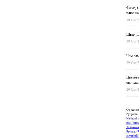
Фасады 
плюс на
30 Окт 
Шьем шт
30 Окт 
Чем отм
29 Окт 
Цветова
оптимал
29 Окт 
Организ
Рубрики
Navigatio
post-forma
Астрахан
Брянск
(
ВеликийН