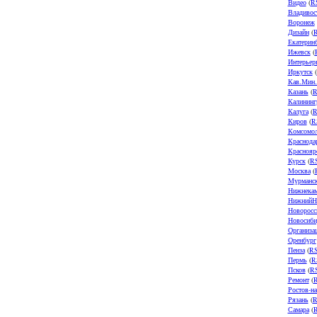
Видео
(
R
Владивос
Воронеж
Дизайн
(
Екатерин
Ижевск
(
Интерьер
Иркутск
(
Кав.Мин
Казань
(
R
Калининг
Калуга
(
R
Киров
(
R
Комсомол
Краснода
Краснояр
Курск
(
R
Москва
(
Мурманс
Нижнека
НижнийН
Новоросс
Новосиби
Организа
Оренбург
Пенза
(
R
Пермь
(
R
Псков
(
R
Ремонт
(
Ростов-н
Рязань
(
R
Самара
(