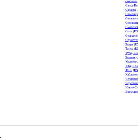
саморезы
Санкт-Пе
Саранск
(
Своими р
Севастоп
Силикатн
Смоленск
Сочи
(
RS
Ставропо
Строител
Тверь
(
R
Томск
(
R
Тула
(
RS
Тюмень
(
Ульяновс
Уфа
(
RS
Фото
(
RS
Хабаровс
Челябинс
Черепове
Южно-Са
Ярославл
u