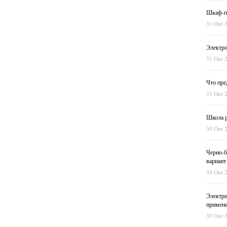
Шкаф-пе
31 Окт 
Электро
31 Окт 
Что пре
31 Окт 
Школа р
30 Окт 
Черно-б
вариант
30 Окт 
Электри
примен
30 Окт 