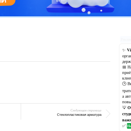
Цветовая гамма кухни: рекомендации по выбору оптимального
варианта
Рекла
Vi
✨
орга
держ
📅 Н
приё
клие
🕒 В
трат
а ав
повы
О
💡
Следующая страница
студ
Стеклопластиковая арматура
важн
✅
На