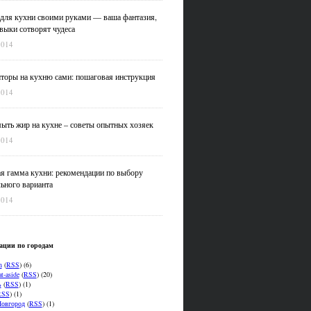
для кухни своими руками — ваша фантазия,
выки сотворят чудеса
2014
оры на кухню сами: пошаговая инструкция
2014
ыть жир на кухне – советы опытных хозяек
2014
я гамма кухни: рекомендации по выбору
ьного варианта
2014
ации по городам
n
(
RSS
) (6)
t-aside
(
RSS
) (20)
ь
(
RSS
) (1)
RSS
) (1)
овгород
(
RSS
) (1)