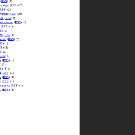
(
RSS
) (1)
тербург
(
RSS
) (23)
RSS
) (2)
уками
(
RSS
) (20)
оль
(
RSS
) (1)
ый кирпич
(
RSS
) (1)
(
RSS
) (1)
S
) (1)
ль
(
RSS
) (1)
ьство
(
RSS
) (2)
SS
) (1)
SS
) (2)
S
) (2)
RSS
) (2)
к
(
RSS
) (1)
S
) (3)
S
) (311)
к
(
RSS
) (2)
к
(
RSS
) (3)
ц
(
RSS
) (1)
халинск
(
RSS
) (1)
ь
(
RSS
) (3)