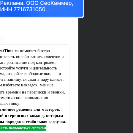
ма
sitTime.ru
помогает быстро
низовать онлайн-запись клиентов и
ать расписание под контролем.
астройте услуги и длительность
ма, откройте свободные окна — и
нты запишутся сами в пару кликов.
ы избегаете накладок, меньше
ите времени на переписки и звонки,
томатические напоминания
шают явку.
тличное решение для мастеров,
ий и сервисных команд, которым
ы порядок и стабильная загрузка.
чать пользоваться сервисом