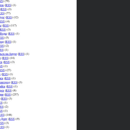
SS
) (79)
ток
(
RSS
) (1)
(
RSS
) (3)
RSS
) (77)
бург
(
RSS
) (12)
RSS
) (4)
ы
(
RSS
) (117)
RSS
) (3)
.Воды
(
RSS
) (1)
SS
) (5)
рад
(
RSS
) (1)
SS
) (2)
SS
) (1)
ьск-на-Амуре
(
RSS
) (1)
р
(
RSS
) (14)
ск
(
RSS
) (3)
SS
) (1)
RSS
) (27)
к
(
RSS
) (1)
мск
(
RSS
) (1)
овгород
(
RSS
) (3)
ийск
(
RSS
) (1)
рск
(
RSS
) (8)
ции
(
RSS
) (257)
(
RSS
) (3)
SS
) (1)
SS
) (2)
SS
) (1)
RSS
) (148)
а-Дону
(
RSS
) (9)
SS
) (3)
RSS
) (1)