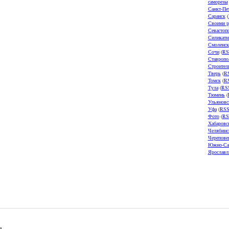
саморезы
Санкт-Пе
Саранск
(
Своими р
Севастоп
Силикатн
Смоленск
Сочи
(
RS
Ставропо
Строител
Тверь
(
R
Томск
(
R
Тула
(
RS
Тюмень
(
Ульяновс
Уфа
(
RS
Фото
(
RS
Хабаровс
Челябинс
Черепове
Южно-Са
Ярославл
u