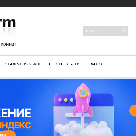
СВОИМИ РУКАМИ
СТРОИТЕЛЬСТВО
ФОТО
Свежие записи
Яркая синяя кухня: как грамотно можно использовать холодный
цвет в интерьере
Японские кухонные ножи: традиции древних самураев
Черно-оранжевая кухня – борьба вкуса или поиск нового
Элитные кухни: стилевые особенности
Элитная посуда для кухни – гордость любой хозяйки
Шкаф-пенал для кухни по инструкции
Электропроводка на кухне: планирование и монтаж
Что представляет собой столовая группа для кухни
Школа ремонта кухни
Черно-белая кухня – дань моде или универсальный вариант дизайна
Электрические вытяжки для кухни:особенности применения
Фасады для кухни своими руками — ваша фантазия, плюс навыки
сотворят чудеса
Шьем шторы на кухню сами: пошаговая инструкция
Чем отмыть жир на кухне – советы опытных хозяек