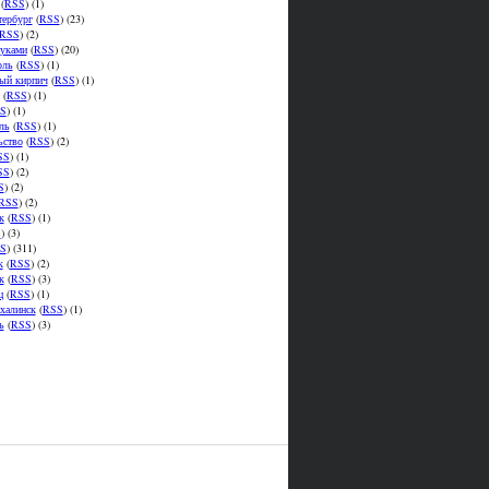
(
RSS
) (1)
тербург
(
RSS
) (23)
RSS
) (2)
уками
(
RSS
) (20)
оль
(
RSS
) (1)
ый кирпич
(
RSS
) (1)
(
RSS
) (1)
S
) (1)
ль
(
RSS
) (1)
ьство
(
RSS
) (2)
SS
) (1)
SS
) (2)
S
) (2)
RSS
) (2)
к
(
RSS
) (1)
S
) (3)
S
) (311)
к
(
RSS
) (2)
к
(
RSS
) (3)
ц
(
RSS
) (1)
халинск
(
RSS
) (1)
ь
(
RSS
) (3)