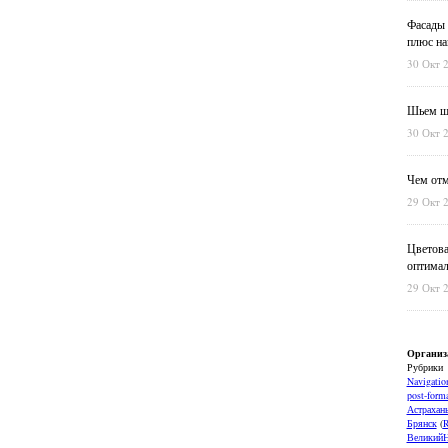
Фасады 
плюс на
30 Окт 
Шьем шт
30 Окт 
Чем отм
29 Окт 
Цветова
оптимал
29 Окт 
Организ
Рубрики
Navigatio
post-forma
Астрахан
Брянск
(
ВеликийН