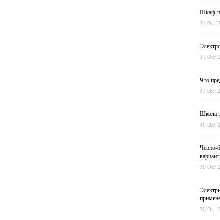
Шкаф-пе
31 Окт 
Электро
31 Окт 
Что пре
31 Окт 
Школа р
30 Окт 
Черно-б
вариант
30 Окт 
Электри
примен
30 Окт 