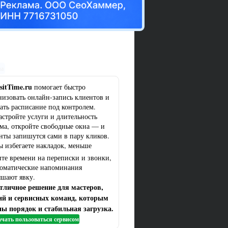
ма
sitTime.ru
помогает быстро
низовать онлайн-запись клиентов и
ать расписание под контролем.
астройте услуги и длительность
ма, откройте свободные окна — и
нты запишутся сами в пару кликов.
ы избегаете накладок, меньше
ите времени на переписки и звонки,
томатические напоминания
шают явку.
тличное решение для мастеров,
ий и сервисных команд, которым
ы порядок и стабильная загрузка.
чать пользоваться сервисом