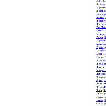
Видео
(
R
Владивос
Воронеж
Дизайн
(
Екатерин
Ижевск
(
Интерьер
Иркутск
(
Кав.Мин
Казань
(
R
Калининг
Калуга
(
R
Киров
(
R
Комсомол
Краснода
Краснояр
Курск
(
R
Москва
(
Мурманс
Нижнека
НижнийН
Новоросс
Новосиби
Организа
Оренбург
Пенза
(
R
Пермь
(
R
Псков
(
R
Ремонт
(
Ростов-н
Рязань
(
R
Самара
(