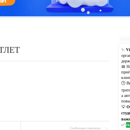
Цветовая гамма кухни: рекомендации по выбору оптимального
варианта
Рекла
ТЛЕТ
Vi
✨
орга
держ
📅 Н
приё
клие
🕒 В
трат
а ав
повы
О
💡
студ
важн
✅
На
Следующая страница