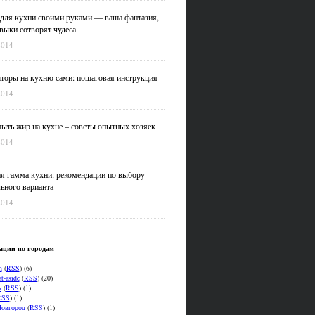
для кухни своими руками — ваша фантазия,
выки сотворят чудеса
2014
оры на кухню сами: пошаговая инструкция
2014
ыть жир на кухне – советы опытных хозяек
2014
я гамма кухни: рекомендации по выбору
ьного варианта
2014
ации по городам
n
(
RSS
) (6)
t-aside
(
RSS
) (20)
ь
(
RSS
) (1)
RSS
) (1)
овгород
(
RSS
) (1)