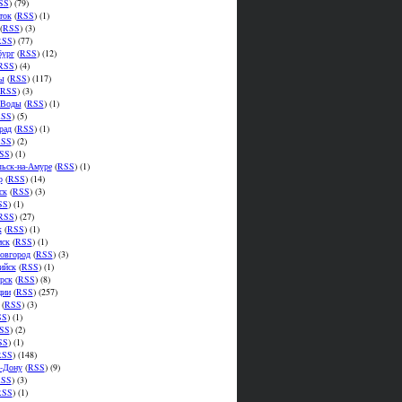
SS
) (79)
ток
(
RSS
) (1)
(
RSS
) (3)
RSS
) (77)
бург
(
RSS
) (12)
RSS
) (4)
ы
(
RSS
) (117)
RSS
) (3)
.Воды
(
RSS
) (1)
SS
) (5)
рад
(
RSS
) (1)
SS
) (2)
SS
) (1)
ьск-на-Амуре
(
RSS
) (1)
р
(
RSS
) (14)
ск
(
RSS
) (3)
SS
) (1)
RSS
) (27)
к
(
RSS
) (1)
мск
(
RSS
) (1)
овгород
(
RSS
) (3)
ийск
(
RSS
) (1)
рск
(
RSS
) (8)
ции
(
RSS
) (257)
(
RSS
) (3)
SS
) (1)
SS
) (2)
SS
) (1)
RSS
) (148)
а-Дону
(
RSS
) (9)
SS
) (3)
RSS
) (1)