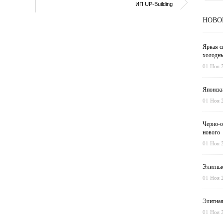
ИП UP-Building
НОВО
Яркая с
холодны
01 Ноя 
Японски
01 Ноя 
Черно-о
нового
01 Ноя 
Элитные
01 Ноя 
Элитная
01 Ноя 