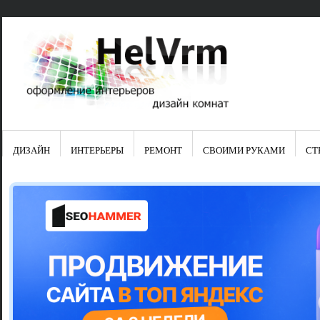
ДИЗАЙН
ИНТЕРЬЕРЫ
РЕМОНТ
СВОИМИ РУКАМИ
СТ
Свежие зап
Яркая синяя
цвет в интер
Японские ку
Черно-оранж
Элитные кух
Элитная пос
Шкаф-пенал 
Электропров
Что предста
Школа ремо
Черно-белая
Электрическ
Фасады для
сотворят чу
Шьем шторы
Чем отмыть 