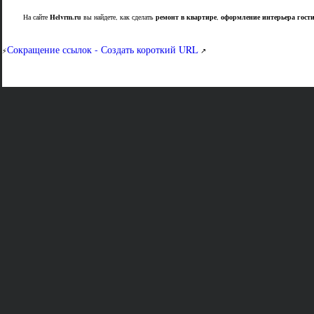
На сайте
Helvrm.ru
вы найдете, как сделать
ремонт в квартире
,
оформление интерьера гост
Сокращение ссылок - Создать короткий URL
⚡
↗