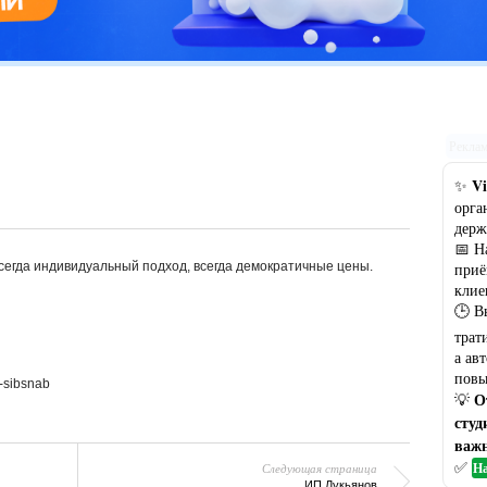
Цветовая гамма кухни: рекомендации по выбору оптимального
варианта
Рекла
Vi
✨
орга
держ
📅 Н
егда индивидуальный подход, всегда демократичные цены.
приё
клие
🕒 В
трат
а ав
повы
4-sibsnab
О
💡
студ
важн
✅
На
Следующая страница
ИП Лукьянов