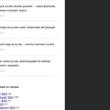
для кухни своими руками — ваша фантазия,
выки сотворят чудеса
2014
оры на кухню сами: пошаговая инструкция
2014
ыть жир на кухне – советы опытных хозяек
2014
я гамма кухни: рекомендации по выбору
ьного варианта
2014
ации по городам
n
(
RSS
) (6)
t-aside
(
RSS
) (20)
ь
(
RSS
) (1)
RSS
) (1)
овгород
(
RSS
) (1)