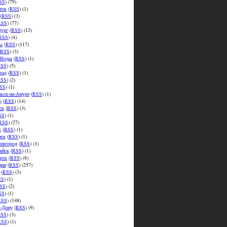
SS
) (79)
ток
(
RSS
) (1)
(
RSS
) (3)
RSS
) (77)
бург
(
RSS
) (12)
RSS
) (4)
ы
(
RSS
) (117)
RSS
) (3)
.Воды
(
RSS
) (1)
SS
) (5)
рад
(
RSS
) (1)
SS
) (2)
SS
) (1)
ьск-на-Амуре
(
RSS
) (1)
р
(
RSS
) (14)
ск
(
RSS
) (3)
SS
) (1)
RSS
) (27)
к
(
RSS
) (1)
мск
(
RSS
) (1)
овгород
(
RSS
) (3)
ийск
(
RSS
) (1)
рск
(
RSS
) (8)
ции
(
RSS
) (257)
(
RSS
) (3)
SS
) (1)
SS
) (2)
SS
) (1)
RSS
) (148)
а-Дону
(
RSS
) (9)
SS
) (3)
RSS
) (1)