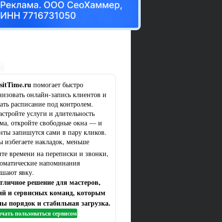
ма
sitTime.ru
помогает быстро
низовать онлайн-запись клиентов и
ать расписание под контролем.
астройте услуги и длительность
ма, откройте свободные окна — и
нты запишутся сами в пару кликов.
ы избегаете накладок, меньше
ите времени на переписки и звонки,
томатические напоминания
шают явку.
тличное решение для мастеров,
ий и сервисных команд, которым
ы порядок и стабильная загрузка.
чать пользоваться сервисом