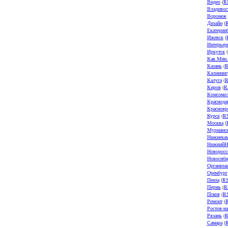
Видео
(
R
Владивос
Воронеж
Дизайн
(
Екатерин
Ижевск
(
Интерьер
Иркутск
(
Кав.Мин
Казань
(
R
Калининг
Калуга
(
R
Киров
(
R
Комсомол
Краснода
Краснояр
Курск
(
R
Москва
(
Мурманс
Нижнека
НижнийН
Новоросс
Новосиби
Организа
Оренбург
Пенза
(
R
Пермь
(
R
Псков
(
R
Ремонт
(
Ростов-н
Рязань
(
R
Самара
(