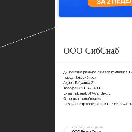
ООО СибСнаб
Динамично развивающаяся компания. Вс
Город
Новосибирск
Адрес
Тобухина 21
Телефон
89134784881
E-mail
sibsnab54@yandex.ru
Отправить сообщение
Веб сайт
http://novosibirsk.tiu.ru/cs38470
Предыдущая страница
ООО Береги Тепло