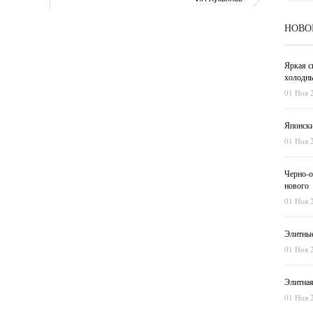
НОВО
Яркая с
холодны
01 Ноя 
Японски
01 Ноя 
Черно-о
нового
01 Ноя 
Элитные
01 Ноя 
Элитная
01 Ноя 