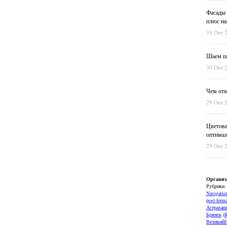
Фасады 
плюс на
30 Окт 
Шьем шт
30 Окт 
Чем отм
29 Окт 
Цветова
оптимал
29 Окт 
Организ
Рубрики
Navigatio
post-forma
Астрахан
Брянск
(
ВеликийН