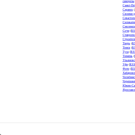
саморезы
Санкт-Пе
Саранск
(
Своими р
Севастоп
Силикатн
Смоленск
Сочи
(
RS
Ставропо
Строител
Тверь
(
R
Томск
(
R
Тула
(
RS
Тюмень
(
Ульяновс
Уфа
(
RS
Фото
(
RS
Хабаровс
Челябинс
Черепове
Южно-Са
Ярославл
u