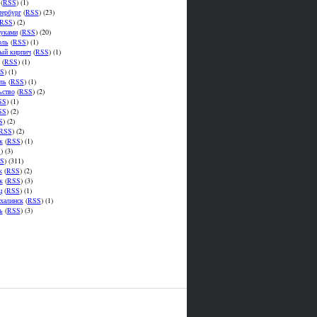
(
RSS
) (1)
тербург
(
RSS
) (23)
RSS
) (2)
уками
(
RSS
) (20)
оль
(
RSS
) (1)
ый кирпич
(
RSS
) (1)
(
RSS
) (1)
S
) (1)
ль
(
RSS
) (1)
ьство
(
RSS
) (2)
SS
) (1)
SS
) (2)
S
) (2)
RSS
) (2)
к
(
RSS
) (1)
S
) (3)
S
) (311)
к
(
RSS
) (2)
к
(
RSS
) (3)
ц
(
RSS
) (1)
халинск
(
RSS
) (1)
ь
(
RSS
) (3)