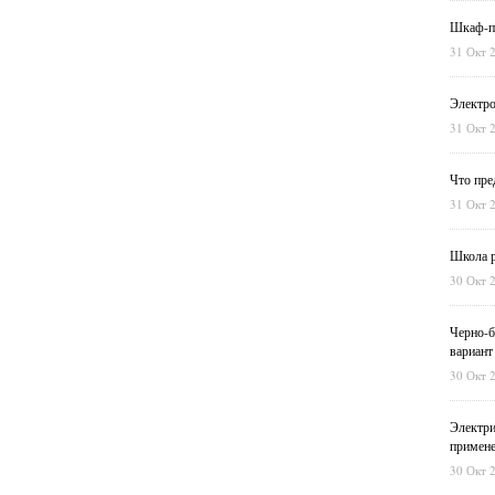
Шкаф-пе
31 Окт 
Электро
31 Окт 
Что пре
31 Окт 
Школа р
30 Окт 
Черно-б
вариант
30 Окт 
Электри
примен
30 Окт 