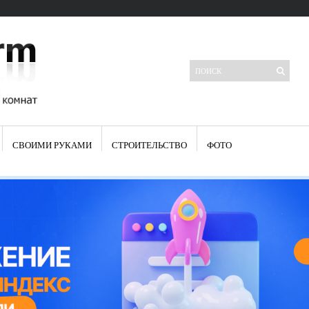
СВОИМИ РУКАМИ
СТРОИТЕЛЬСТВО
ФОТО
Свежие записи
Яркая синяя кухня: как грамотно можно использовать холодный
цвет в интерьере
Японские кухонные ножи: традиции древних самураев
Черно-оранжевая кухня – борьба вкуса или поиск нового
Элитные кухни: стилевые особенности
Элитная посуда для кухни – гордость любой хозяйки
Шкаф-пенал для кухни по инструкции
Электропроводка на кухне: планирование и монтаж
Что представляет собой столовая группа для кухни
Школа ремонта кухни
Черно-белая кухня – дань моде или универсальный вариант дизайна
Электрические вытяжки для кухни:особенности применения
Фасады для кухни своими руками — ваша фантазия, плюс навыки
сотворят чудеса
Шьем шторы на кухню сами: пошаговая инструкция
Чем отмыть жир на кухне – советы опытных хозяек