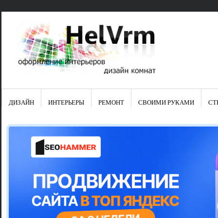
ДИЗАЙН
ИНТЕРЬЕРЫ
РЕМОНТ
СВОИМИ РУКАМИ
СТ
Свежие зап
Яркая синяя
цвет в интер
Японские ку
Черно-оранж
Элитные кух
Элитная пос
Шкаф-пенал 
Электропров
Что предста
Школа ремо
Черно-белая
Электрическ
Фасады для
сотворят чу
Шьем шторы
Чем отмыть 