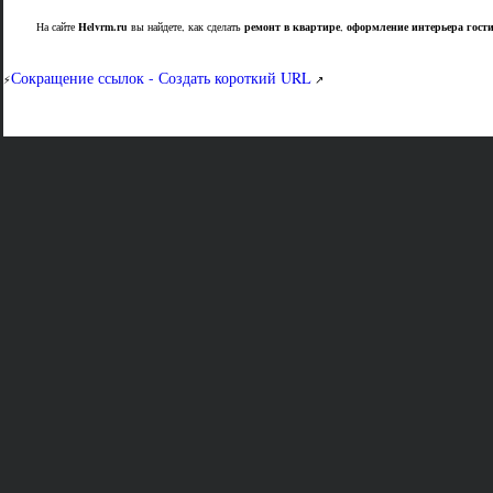
На сайте
Helvrm.ru
вы найдете, как сделать
ремонт в квартире
,
оформление интерьера гост
Сокращение ссылок - Создать короткий URL
⚡
↗