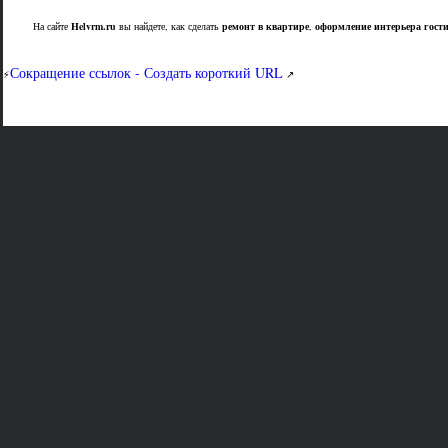
На сайте
Helvrm.ru
вы найдете, как сделать
ремонт в квартире
,
оформление интерьера гост
Сокращение ссылок - Создать короткий URL
⚡
↗