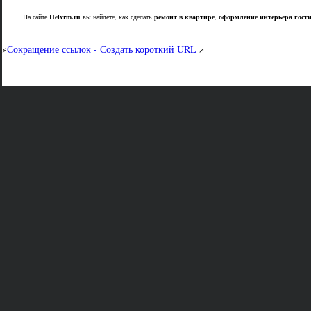
На сайте
Helvrm.ru
вы найдете, как сделать
ремонт в квартире
,
оформление интерьера гост
Сокращение ссылок - Создать короткий URL
⚡
↗