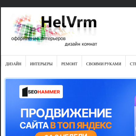
ДИЗАЙН
ИНТЕРЬЕРЫ
РЕМОНТ
СВОИМИ РУКАМИ
СТ
Свежие зап
Яркая синяя
цвет в интер
Японские ку
Черно-оранж
Элитные кух
Элитная пос
Шкаф-пенал 
Электропров
Что предста
Школа ремо
Черно-белая
Электрическ
Фасады для
сотворят чу
Шьем шторы
Чем отмыть 