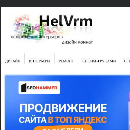
ДИЗАЙН
ИНТЕРЬЕРЫ
РЕМОНТ
СВОИМИ РУКАМИ
СТ
Свежие зап
Яркая синяя
цвет в интер
Японские ку
Черно-оранж
Элитные кух
Элитная пос
Шкаф-пенал 
Электропров
Что предста
Школа ремо
Черно-белая
Электрическ
Фасады для
сотворят чу
Шьем шторы
Чем отмыть 