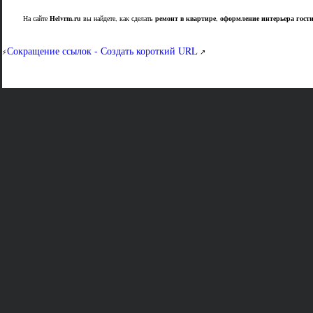
На сайте
Helvrm.ru
вы найдете, как сделать
ремонт в квартире
,
оформление интерьера гост
Сокращение ссылок - Создать короткий URL
⚡
↗