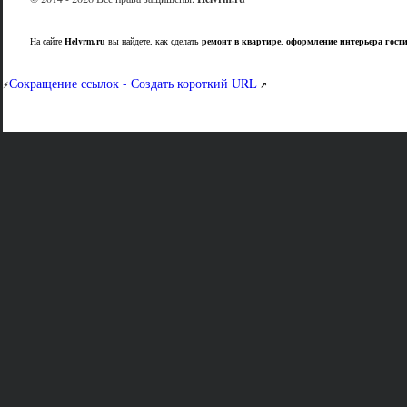
На сайте
Helvrm.ru
вы найдете, как сделать
ремонт в квартире
,
оформление интерьера гост
Сокращение ссылок - Создать короткий URL
⚡
↗