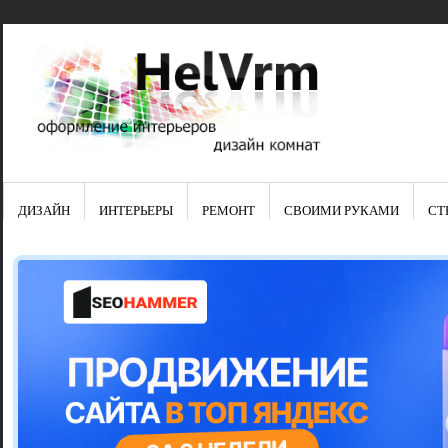
ДИЗАЙН
ИНТЕРЬЕРЫ
РЕМОНТ
СВОИМИ РУКАМИ
СТ
Свежие зап
Яркая синяя
цвет в интер
Японские ку
Черно-оранж
Элитные кух
Элитная пос
Шкаф-пенал 
Электропров
Что предста
Школа ремо
Черно-белая
Электрическ
Фасады для
сотворят чу
Шьем шторы
Чем отмыть 