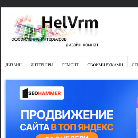
ДИЗАЙН
ИНТЕРЬЕРЫ
РЕМОНТ
СВОИМИ РУКАМИ
СТ
Свежие зап
Яркая синяя
цвет в интер
Японские ку
Черно-оранж
Элитные кух
Элитная пос
Шкаф-пенал 
Электропров
Что предста
Школа ремо
Черно-белая
Электрическ
Фасады для
сотворят чу
Шьем шторы
Чем отмыть 