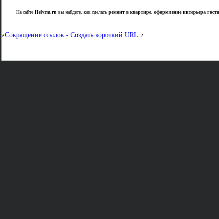
На сайте
Helvrm.ru
вы найдете, как сделать
ремонт в квартире
,
оформление интерьера гост
Сокращение ссылок - Создать короткий URL
⚡
↗