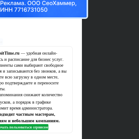
ма
sitTime.ru
— удобная онлайн-
сь и расписание для бизнес услуг.
лиенты сами выбирают свободное
я и записываются без звонков, а вы
те всю загрузку в одном месте,
ро подтверждаете и переносите
ты.
апоминания снижают количество
усков, а порядок в графике
омит время администратора.
одходит частным мастерам,
иям и небольшим компаниям.
чать пользоваться сервисом