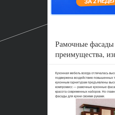
Рамочные фасады 
преимущества, из
Кухонная мебель всегда отличалась выс
подвержена воздействию повышенных тем
кухонным гарнитурам предъявлены высо
компромисс — рамочные кухонные фасад
красота современных наборов. Но глав
фасады для кухни своими руками.