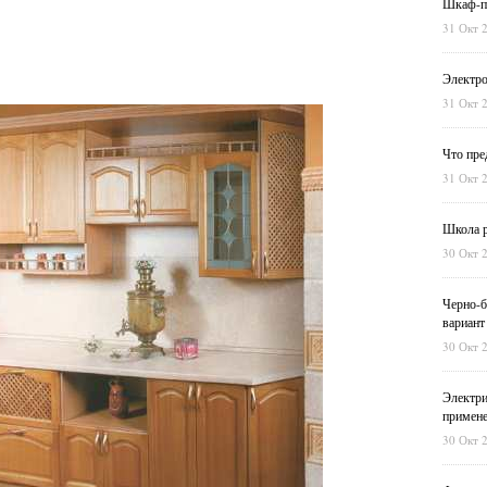
Шкаф-пе
31 Окт 
Электро
31 Окт 
Что пре
31 Окт 
Школа р
30 Окт 
Черно-б
вариант
30 Окт 
Электри
примен
30 Окт 