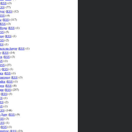
(
RSS
) (3)
RSS
) (77)
бург
(
RSS
) (12)
RSS
) (4)
ы
(
RSS
) (117)
RSS
) (3)
.Воды
(
RSS
) (1)
SS
) (5)
рад
(
RSS
) (1)
SS
) (2)
SS
) (1)
ьск-на-Амуре
(
RSS
) (1)
р
(
RSS
) (14)
ск
(
RSS
) (3)
SS
) (1)
RSS
) (27)
к
(
RSS
) (1)
мск
(
RSS
) (1)
овгород
(
RSS
) (3)
ийск
(
RSS
) (1)
рск
(
RSS
) (8)
ции
(
RSS
) (257)
(
RSS
) (3)
SS
) (1)
SS
) (2)
SS
) (1)
RSS
) (148)
а-Дону
(
RSS
) (9)
SS
) (3)
RSS
) (1)
(
RSS
) (1)
тербург
(
RSS
) (23)