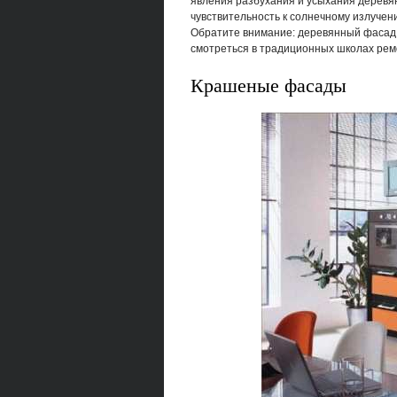
явления разбухания и усыхания деревян
чувствительность к солнечному излучен
Обратите внимание: деревянный фасад 
смотреться в традиционных школах рем
Крашеные фасады