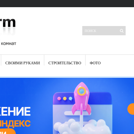
СВОИМИ РУКАМИ
СТРОИТЕЛЬСТВО
ФОТО
Свежие записи
Яркая синяя кухня: как грамотно можно использовать холодный
цвет в интерьере
Японские кухонные ножи: традиции древних самураев
Черно-оранжевая кухня – борьба вкуса или поиск нового
Элитные кухни: стилевые особенности
Элитная посуда для кухни – гордость любой хозяйки
Шкаф-пенал для кухни по инструкции
Электропроводка на кухне: планирование и монтаж
Что представляет собой столовая группа для кухни
Школа ремонта кухни
Черно-белая кухня – дань моде или универсальный вариант дизайна
Электрические вытяжки для кухни:особенности применения
Фасады для кухни своими руками — ваша фантазия, плюс навыки
сотворят чудеса
Шьем шторы на кухню сами: пошаговая инструкция
Чем отмыть жир на кухне – советы опытных хозяек