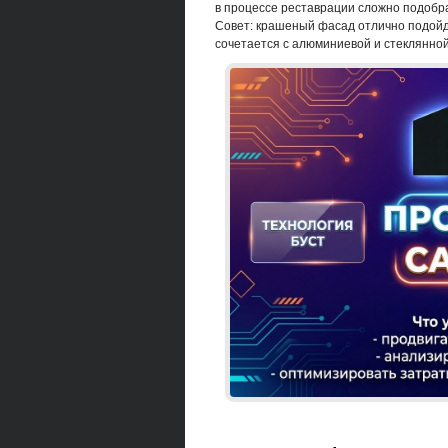
в процессе реставрации сложно подобрат
Совет: крашеный фасад отлично подойд
сочетается с алюминиевой и стеклянно