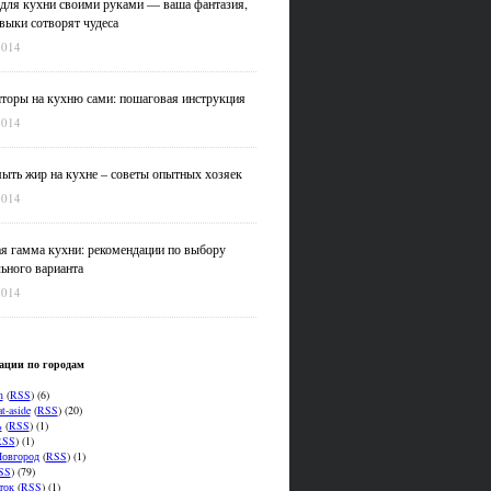
для кухни своими руками — ваша фантазия,
выки сотворят чудеса
2014
оры на кухню сами: пошаговая инструкция
2014
ыть жир на кухне – советы опытных хозяек
2014
я гамма кухни: рекомендации по выбору
ьного варианта
2014
ации по городам
n
(
RSS
) (6)
t-aside
(
RSS
) (20)
ь
(
RSS
) (1)
RSS
) (1)
овгород
(
RSS
) (1)
SS
) (79)
ток
(
RSS
) (1)