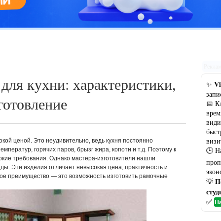
Цветовая гамма кухни: рекомендации по выбору оптимального
варианта
Рекла
для кухни: характеристики,
Vi
✨
запи
готовление
📅 К
врем
види
быст
визи
окой ценой. Это неудивительно, ведь кухня постоянно
🕒 Н
ператур, горячих паров, брызг жира, копоти и т.д. Поэтому к
кие требования. Однако мастера-изготовители нашли
проп
ы. Эти изделия отличает невысокая цена, практичность и
экон
ное преимущество — это возможность изготовить рамочные
П
💡
студ
✅
На