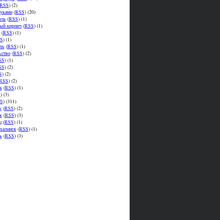
RSS
) (2)
уками
(
RSS
) (20)
оль
(
RSS
) (1)
ый кирпич
(
RSS
) (1)
(
RSS
) (1)
S
) (1)
ль
(
RSS
) (1)
ьство
(
RSS
) (2)
SS
) (1)
SS
) (2)
S
) (2)
RSS
) (2)
к
(
RSS
) (1)
S
) (3)
S
) (311)
к
(
RSS
) (2)
к
(
RSS
) (3)
ц
(
RSS
) (1)
халинск
(
RSS
) (1)
ь
(
RSS
) (3)