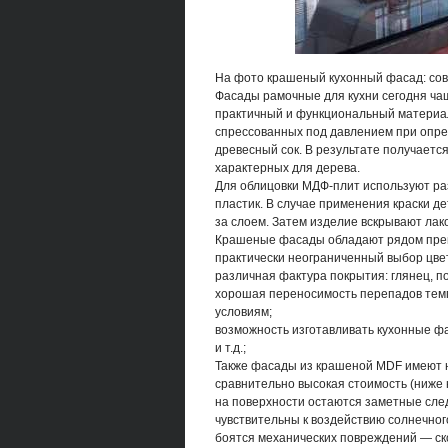
На фото крашеный кухонный фасад: сов
Фасады рамочные для кухни сегодня чащ
практичный и функциональный материал
спрессованных под давлением при опр
древесный сок. В результате получаетс
характерных для дерева.
Для облицовки МДФ-плит используют раз
пластик. В случае применения краски де
за слоем. Затем изделие вскрывают лак
Крашеные фасады обладают рядом пре
практически неограниченный выбор цве
различная фактура покрытия: глянец, пол
хорошая переносимость перепадов темп
условиям;
возможность изготавливать кухонные ф
и т.д.;
Также фасады из крашеной MDF имеют н
сравнительно высокая стоимость (ниже 
на поверхности остаются заметные сле
чувствительны к воздействию солнечног
боятся механических повреждений — ск