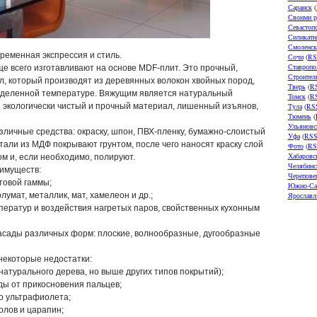
Саранск
(
Своими р
Севастоп
Силикатн
Смоленск
ременная экспрессия и стиль.
Сочи
(
RS
Ставропо
е всего изготавливают на основе MDF-плит. Это прочный,
Строител
, который производят из деревянных волокон хвойных пород,
Тверь
(
R
еделенной температуре. Вяжущим является натуральный
Томск
(
R
я экологически чистый и прочный материал, лишенный изъянов,
Тула
(
RS
Тюмень
(
Ульяновс
личные средства: окраску, шпон, ПВХ-пленку, бумажно-слоистый
Уфа
(
RS
тали из МДФ покрывают грунтом, после чего наносят краску слой
Фото
(
RS
Хабаровс
ом и, если необходимо, полируют.
Челябинс
имуществ:
Черепове
товой гаммы;
Южно-Са
умат, металлик, мат, хамелеон и др.;
Ярославл
ератур и воздействия нагретых паров, свойственных кухонным
асады различных форм: плоские, волнообразные, дугообразные
екоторые недостатки:
натурального дерева, но выше других типов покрытий);
ды от прикосновения пальцев;
о ультрафиолета;
олов и царапин;