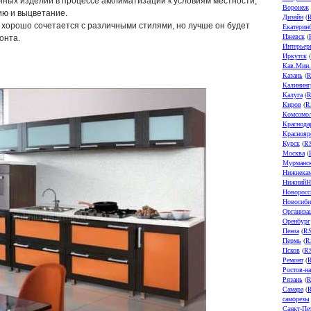
ных изделий в процессе акклиматизации к условиям местности;
Воронеж
ию и выцветание.
Дизайн
(
хорошо сочетается с различными стилями, но лучше он будет
Екатерин
Ижевск
(
онта.
Интерьер
Иркутск
(
Кав.Мин
Казань
(
R
Калининг
Калуга
(
R
Киров
(
R
Комсомол
Краснода
Краснояр
Курск
(
R
Москва
(
Мурманс
Нижнека
НижнийН
Новоросс
Новосиби
Организа
Оренбург
Пенза
(
R
Пермь
(
R
Псков
(
R
Ремонт
(
Ростов-н
Рязань
(
R
Самара
(
саморезы
Санкт-Пе