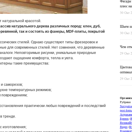
Фасады 
плюс на
30 Окт 
т натуральной красотой.
Шьем шт
ассив натурального дерева различных пород: клен, дуб,
еревянной, так и состоять из фанеры, MDF-плиты, покрытой
30 Окт 
ассических стилей. Однако существуют типы фрезеровок и
Чем отм
рные для современных стилей. Нет сомнения, что деревянные
аналоги. Неповторимые рисунки, уникальные природные
29 Окт 
создают ощущение комфорта, тепла и уюта.
ктерны такие преимущества:
Цветова
оптимал
29 Окт 
 и саморезов;
ухне температурных режимов;
м повреждениям;
Организ
Рубрики
осстановления практически любых повреждений и последствий
Navigatio
post-forma
Астрахан
в тренде.
Брянск
(
ВеликийН
Видео
(
R
с изготовления;
Владивос