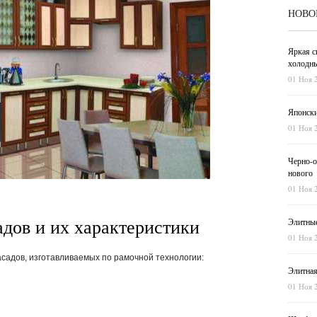
НОВО
Яркая с
холодны
01 Ноя 
Японски
01 Ноя 
Черно-о
нового
01 Ноя 
дов и их характеристики
Элитные
01 Ноя 
садов, изготавливаемых по рамочной технологии:
Элитная
01 Ноя 