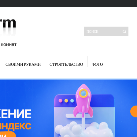
СВОИМИ РУКАМИ
СТРОИТЕЛЬСТВО
ФОТО
Свежие записи
Яркая синяя кухня: как грамотно можно использовать холодный
цвет в интерьере
Японские кухонные ножи: традиции древних самураев
Черно-оранжевая кухня – борьба вкуса или поиск нового
Элитные кухни: стилевые особенности
Элитная посуда для кухни – гордость любой хозяйки
Шкаф-пенал для кухни по инструкции
Электропроводка на кухне: планирование и монтаж
Что представляет собой столовая группа для кухни
Школа ремонта кухни
Черно-белая кухня – дань моде или универсальный вариант дизайна
Электрические вытяжки для кухни:особенности применения
Фасады для кухни своими руками — ваша фантазия, плюс навыки
сотворят чудеса
Шьем шторы на кухню сами: пошаговая инструкция
Чем отмыть жир на кухне – советы опытных хозяек