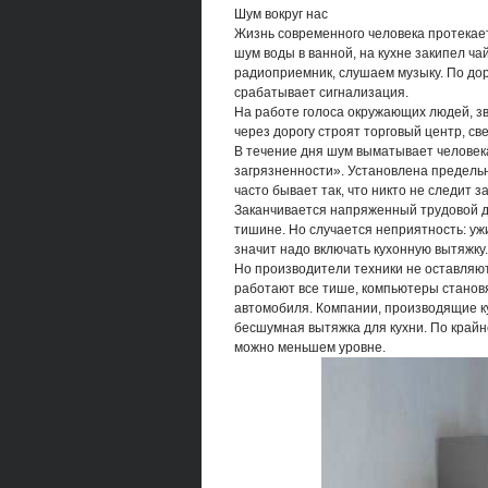
Шум вокруг нас
Жизнь современного человека протекает
шум воды в ванной, на кухне закипел ча
радиоприемник, слушаем музыку. По доро
срабатывает сигнализация.
На работе голоса окружающих людей, з
через дорогу строят торговый центр, св
В течение дня шум выматывает человека
загрязненности». Установлена предель
часто бывает так, что никто не следит 
Заканчивается напряженный трудовой д
тишине. Но случается неприятность: ужи
значит надо включать кухонную вытяжку
Но производители техники не оставля
работают все тише, компьютеры станов
автомобиля. Компании, производящие ку
бесшумная вытяжка для кухни. По крайне
можно меньшем уровне.