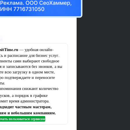
ма
sitTime.ru
— удобная онлайн-
сь и расписание для бизнес услуг.
лиенты сами выбирают свободное
я и записываются без звонков, а вы
те всю загрузку в одном месте,
ро подтверждаете и переносите
ты.
апоминания снижают количество
усков, а порядок в графике
омит время администратора.
одходит частным мастерам,
иям и небольшим компаниям.
чать пользоваться сервисом