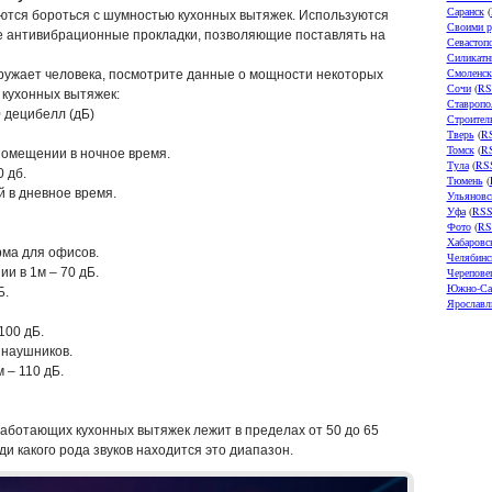
Саранск
(
аются бороться с шумностью кухонных вытяжек. Используются
Своими р
 антивибрационные прокладки, позволяющие поставлять на
Севастоп
Силикатн
Смоленск
кружает человека, посмотрите данные о мощности некоторых
Сочи
(
RS
 кухонных вытяжек:
Ставропо
 децибелл (дБ)
Строител
Тверь
(
R
Томск
(
R
помещении в ночное время.
Тула
(
RS
 дб.
Тюмень
(
 в дневное время.
Ульяновс
Уфа
(
RS
Фото
(
RS
Хабаровс
ма для офисов.
Челябинс
и в 1м – 70 дБ.
Черепове
Южно-Са
Б.
Ярославл
100 дБ.
 наушников.
 – 110 дБ.
аботающих кухонных вытяжек лежит в пределах от 50 до 65
и какого рода звуков находится это диапазон.