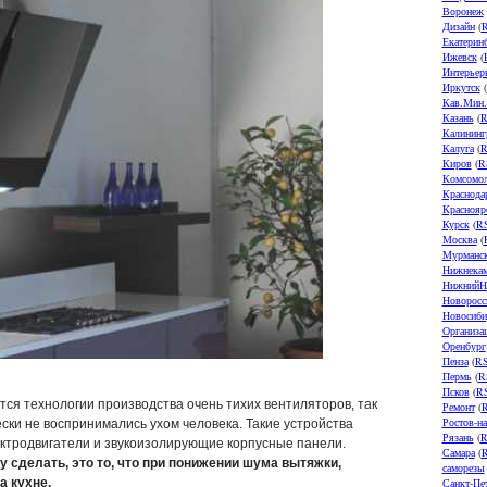
Воронеж
Дизайн
(
Екатерин
Ижевск
(
Интерьер
Иркутск
(
Кав.Мин
Казань
(
R
Калининг
Калуга
(
R
Киров
(
R
Комсомол
Краснода
Краснояр
Курск
(
R
Москва
(
Мурманс
Нижнека
НижнийН
Новоросс
Новосиби
Организа
Оренбург
Пенза
(
R
Пермь
(
R
Псков
(
R
я технологии производства очень тихих вентиляторов, так
Ремонт
(
Ростов-н
ски не воспринимались ухом человека. Такие устройства
Рязань
(
R
ектродвигатели и звукоизолирующие корпусные панели.
Самара
(
 сделать, это то, что при понижении шума вытяжки,
саморезы
 кухне.
Санкт-Пе