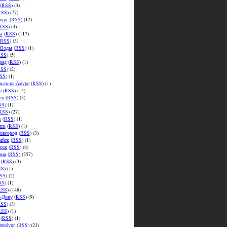
(
RSS
) (3)
RSS
) (77)
бург
(
RSS
) (12)
RSS
) (4)
ы
(
RSS
) (117)
RSS
) (3)
.Воды
(
RSS
) (1)
SS
) (5)
рад
(
RSS
) (1)
SS
) (2)
SS
) (1)
ьск-на-Амуре
(
RSS
) (1)
р
(
RSS
) (14)
ск
(
RSS
) (3)
SS
) (1)
RSS
) (27)
к
(
RSS
) (1)
мск
(
RSS
) (1)
овгород
(
RSS
) (3)
ийск
(
RSS
) (1)
рск
(
RSS
) (8)
ции
(
RSS
) (257)
(
RSS
) (3)
SS
) (1)
SS
) (2)
SS
) (1)
RSS
) (148)
а-Дону
(
RSS
) (9)
SS
) (3)
RSS
) (1)
(
RSS
) (1)
тербург
(
RSS
) (23)