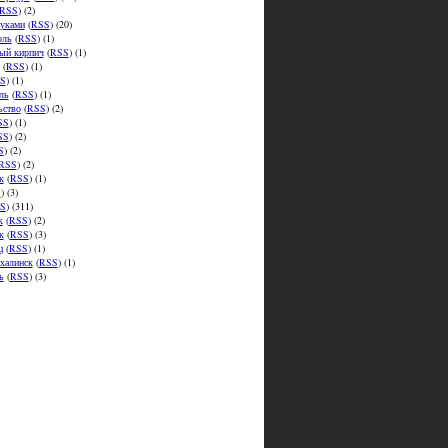
RSS
) (2)
уками
(
RSS
) (20)
оль
(
RSS
) (1)
ый кирпич
(
RSS
) (1)
(
RSS
) (1)
S
) (1)
ль
(
RSS
) (1)
ьство
(
RSS
) (2)
SS
) (1)
SS
) (2)
S
) (2)
RSS
) (2)
к
(
RSS
) (1)
S
) (3)
S
) (311)
к
(
RSS
) (2)
к
(
RSS
) (3)
ц
(
RSS
) (1)
халинск
(
RSS
) (1)
ь
(
RSS
) (3)