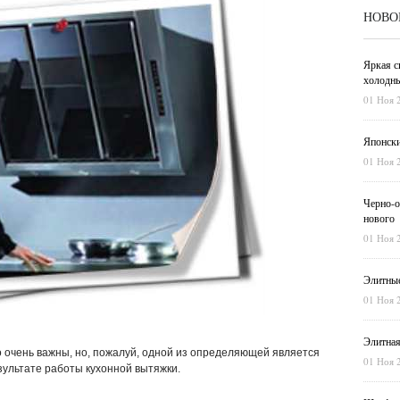
НОВО
Яркая с
холодны
01 Ноя 
Японски
01 Ноя 
Черно-о
нового
01 Ноя 
Элитные
01 Ноя 
Элитная
 очень важны, но, пожалуй, одной из определяющей является
01 Ноя 
зультате работы кухонной вытяжки.