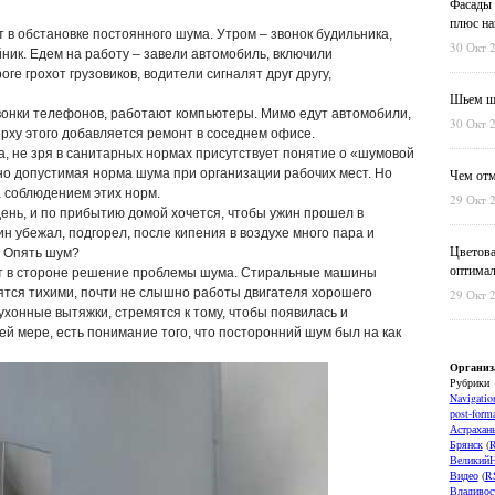
Фасады 
плюс на
 в обстановке постоянного шума. Утром – звонок будильника,
30 Окт 
йник. Едем на работу – завели автомобиль, включили
ге грохот грузовиков, водители сигналят друг другу,
Шьем шт
вонки телефонов, работают компьютеры. Мимо едут автомобили,
30 Окт 
ерху этого добавляется ремонт в соседнем офисе.
, не зря в санитарных нормах присутствует понятие о «шумовой
но допустимая норма шума при организации рабочих мест. Но
Чем отм
за соблюдением этих норм.
29 Окт 
ень, и по прибытию домой хочется, чтобы ужин прошел в
н убежал, подгорел, после кипения в воздухе много пара и
Цветова
. Опять шум?
оптимал
ют в стороне решение проблемы шума. Стиральные машины
ятся тихими, почти не слышно работы двигателя хорошего
29 Окт 
хонные вытяжки, стремятся к тому, чтобы появилась и
й мере, есть понимание того, что посторонний шум был на как
Организ
Рубрики
Navigatio
post-forma
Астрахан
Брянск
(
ВеликийН
Видео
(
R
Владивос