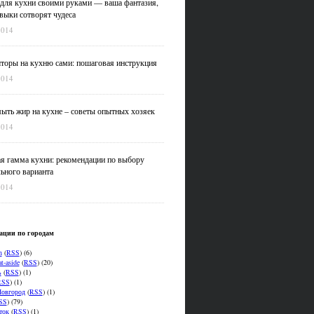
для кухни своими руками — ваша фантазия,
выки сотворят чудеса
2014
оры на кухню сами: пошаговая инструкция
2014
ыть жир на кухне – советы опытных хозяек
2014
я гамма кухни: рекомендации по выбору
ьного варианта
2014
ации по городам
n
(
RSS
) (6)
t-aside
(
RSS
) (20)
ь
(
RSS
) (1)
RSS
) (1)
овгород
(
RSS
) (1)
SS
) (79)
ток
(
RSS
) (1)