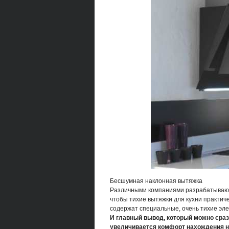
Бесшумная наклонная вытяжка
Различными компаниями разрабатываютс
чтобы тихие вытяжки для кухни практиче
содержат специальные, очень тихие эл
И главный вывод, который можно сразу
увеличивается комфорт нахождения на