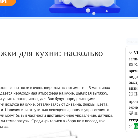
Цветовая гамма кухни: рекомендации по выбору оптимального
варианта
Рекла
жки для кухни: насколько
Vi
✨
запи
📅 К
врем
види
быст
визи
ухонные вытяжки в очень широком ассортименте. В магазинах
🕒 Н
здается необходимая атмосфера на кухне. Выбирая вытяжку,
я у них характеристик, для Вас будут определяющими.
проп
и воздуха на кухне, отталкиваясь от дизайна, формы, цвета,
экон
и. Наличия или отсутствия освещения, панели управления, а
П
💡
и могут быть в частности дистанционное управление, датчики,
студ
ли температуры. Среди критериев выбора не в последнюю
✅
На
ства.