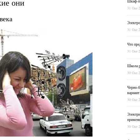
кие они
Шкаф-пе
31 Окт 
века
Электро
31 Окт 
Что пре
31 Окт 
Школа р
30 Окт 
Черно-б
вариант
30 Окт 
Электри
примен
30 Окт 