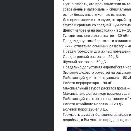
Нужно сказать, что производители пыт
современные материалы и специальные
рынок бесшумные кухонные вытяжки.
Для ориентации в том шуме, который о
звуков и сравним со средней шумностью
Шепот человека на расстоянии в 1 м– 20
Гул зрительного зала в театре – 30 дБ.
Предел допустимой громкости в жилом 
Тихий, отчетливо слышный разговор – 40
Предел громкости для жилых помещений
Среднегромкий разговор – 50 дБ.
Шумный разговор – 60 дБ.
Предельно допустимая европейская нор
Звучание духового оркестра на расстояни
Работающий двигатель грузовика – 80 д
Работа перфоратора – 90 дБ.
Максимальный звук от раскатов грома – 
Максимально допустимая громкость для
Работающий трактор на расстоянии в 1м
Работа отбойного молотка – 120 дБ
Болевой порог 120-140 дБ.
Громкость шума от большинства видов р
децибелл, и Вы можете определить, сред