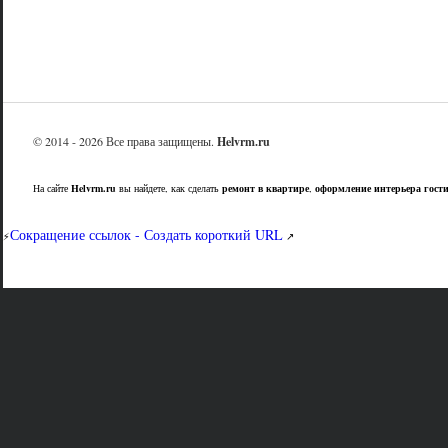
© 2014 - 2026 Все права защищены.
Helvrm.ru
На сайте
Helvrm.ru
вы найдете, как сделать
ремонт в квартире
,
оформление интерьера гост
Сокращение ссылок - Создать короткий URL
⚡
↗