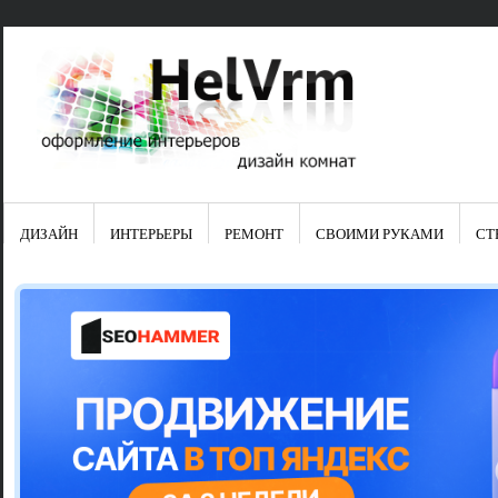
ДИЗАЙН
ИНТЕРЬЕРЫ
РЕМОНТ
СВОИМИ РУКАМИ
СТ
Свежие зап
Яркая синяя
цвет в интер
Японские ку
Черно-оранж
Элитные кух
Элитная пос
Шкаф-пенал 
Электропров
Что предста
Школа ремо
Черно-белая
Электрическ
Фасады для
сотворят чу
Шьем шторы
Чем отмыть 