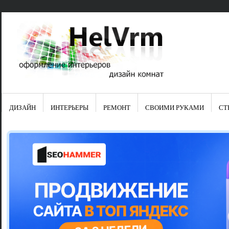
ДИЗАЙН
ИНТЕРЬЕРЫ
РЕМОНТ
СВОИМИ РУКАМИ
СТ
Свежие зап
Яркая синяя
цвет в интер
Японские ку
Черно-оранж
Элитные кух
Элитная пос
Шкаф-пенал 
Электропров
Что предста
Школа ремо
Черно-белая
Электрическ
Фасады для
сотворят чу
Шьем шторы
Чем отмыть 