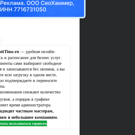
ма
sitTime.ru
— удобная онлайн-
сь и расписание для бизнес услуг.
лиенты сами выбирают свободное
я и записываются без звонков, а вы
те всю загрузку в одном месте,
ро подтверждаете и переносите
ты.
апоминания снижают количество
усков, а порядок в графике
омит время администратора.
одходит частным мастерам,
иям и небольшим компаниям.
чать пользоваться сервисом