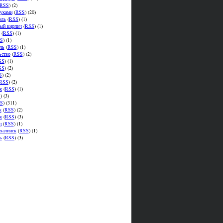
RSS
) (2)
уками
(
RSS
) (20)
оль
(
RSS
) (1)
ый кирпич
(
RSS
) (1)
(
RSS
) (1)
S
) (1)
ль
(
RSS
) (1)
ьство
(
RSS
) (2)
SS
) (1)
SS
) (2)
S
) (2)
RSS
) (2)
к
(
RSS
) (1)
S
) (3)
S
) (311)
к
(
RSS
) (2)
к
(
RSS
) (3)
ц
(
RSS
) (1)
халинск
(
RSS
) (1)
ь
(
RSS
) (3)