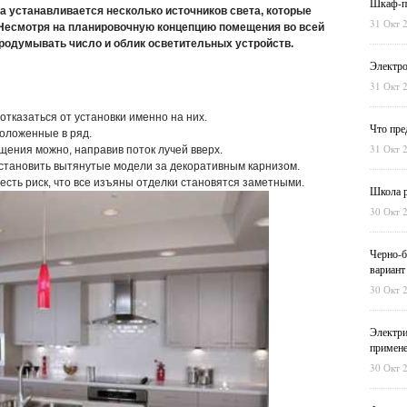
Шкаф-пе
а устанавливается несколько источников света, которые
31 Окт 
 Несмотря на планировочную концепцию помещения во всей
родумывать число и облик осветительных устройств.
Электро
31 Окт 
отказаться от установки именно на них.
Что пре
оложенные в ряд.
31 Окт 
ения можно, направив поток лучей вверх.
установить вытянутые модели за декоративным карнизом.
сть риск, что все изъяны отделки становятся заметными.
Школа р
30 Окт 
Черно-б
вариант
30 Окт 
Электри
примен
30 Окт 