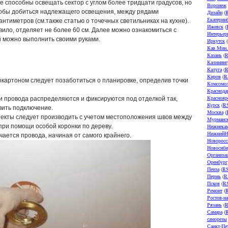
е способны освещать сектор с углом более тридцати градусов, но
Воронеж
тобы добиться надлежащего освещения, между рядами
Дизайн
(
Екатерин
нтиметров (см.также статью о точечных светильниках на кухне).
Ижевск
(
вило, отделяет не более 60 см. Далее можно ознакомиться с
Интерьер
 можно выполнить своими руками.
Иркутск
(
Кав.Мин
Казань
(
R
Калининг
Калуга
(
R
Киров
(
R
окартоном следует позаботиться о планировке, определив точки
Комсомол
Краснода
Краснояр
и провода распределяются и фиксируются под отделкой так,
Курск
(
R
вить подключение.
Москва
(
ъекты следует производить с учетом местоположения швов между
Мурманс
при помощи особой коронки по дереву.
Нижнека
НижнийН
ается провода, начиная от самого крайнего.
Новоросс
Новосиби
Организа
Оренбург
Пенза
(
R
Пермь
(
R
Псков
(
R
Ремонт
(
Ростов-н
Рязань
(
R
Самара
(
саморезы
Санкт-Пе