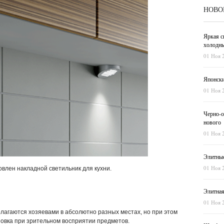
НОВО
Яркая с
холодны
01 Ноя 
Японски
01 Ноя 
Черно-о
нового
01 Ноя 
Элитные
01 Ноя 
овлен накладной светильник для кухни.
Элитная
01 Ноя 
лагаются хозяевами в абсолютно разных местах, но при этом
овка при зрительном восприятии предметов.