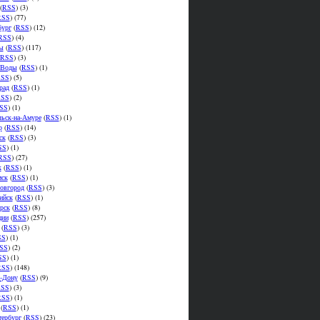
(
RSS
) (3)
RSS
) (77)
бург
(
RSS
) (12)
RSS
) (4)
ы
(
RSS
) (117)
RSS
) (3)
.Воды
(
RSS
) (1)
SS
) (5)
рад
(
RSS
) (1)
SS
) (2)
SS
) (1)
ьск-на-Амуре
(
RSS
) (1)
р
(
RSS
) (14)
ск
(
RSS
) (3)
SS
) (1)
RSS
) (27)
к
(
RSS
) (1)
мск
(
RSS
) (1)
овгород
(
RSS
) (3)
ийск
(
RSS
) (1)
рск
(
RSS
) (8)
ции
(
RSS
) (257)
(
RSS
) (3)
SS
) (1)
SS
) (2)
SS
) (1)
RSS
) (148)
а-Дону
(
RSS
) (9)
SS
) (3)
RSS
) (1)
(
RSS
) (1)
тербург
(
RSS
) (23)