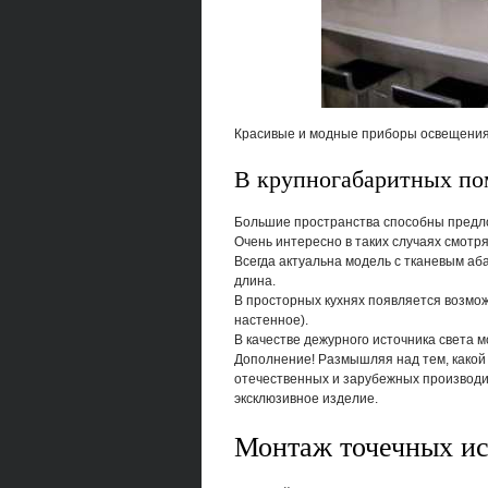
Красивые и модные приборы освещения 
В крупногабаритных п
Большие пространства способны предло
Очень интересно в таких случаях смотр
Всегда актуальна модель с тканевым аб
длина.
В просторных кухнях появляется возмо
настенное).
В качестве дежурного источника света 
Дополнение! Размышляя над тем, какой 
отечественных и зарубежных производи
эксклюзивное изделие.
Монтаж точечных ис