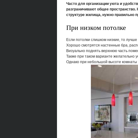
Часто для организации уюта и удобств
разграничивают общее пространство.
структуре жилища, нужно правильно п
При низком потолке
Если потолки слишком низкие, то лучше 
Хорошо смотрятся настенные бра, расп
Визуально поднять верхнюю часть помещ
Также при таком варианте желательно 
Однако при небольшой высоте комнаты е