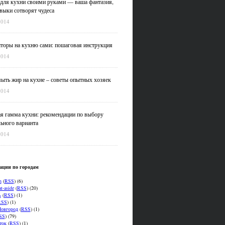
для кухни своими руками — ваша фантазия,
выки сотворят чудеса
2014
оры на кухню сами: пошаговая инструкция
2014
ыть жир на кухне – советы опытных хозяек
2014
я гамма кухни: рекомендации по выбору
ьного варианта
2014
ации по городам
n
(
RSS
) (6)
t-aside
(
RSS
) (20)
ь
(
RSS
) (1)
RSS
) (1)
овгород
(
RSS
) (1)
SS
) (79)
ток
(
RSS
) (1)