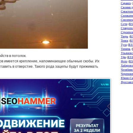
Саранск
(
Своими р
Севастоп
Силикатн
Смоленск
Сочи
(
RS
Ставропо
Строител
Тверь
(
R
Томск
(
R
Тула
(
RS
Тюмень
(
Ульяновс
йств в потолок.
Уфа
(
RS
ов имеется крепление, напоминающее обычные скобы. Их
Фото
(
RS
Хабаровс
вставить в отверстие. Такого рода зацепы будут прижимать
Челябинс
Черепове
Южно-Са
Ярославл