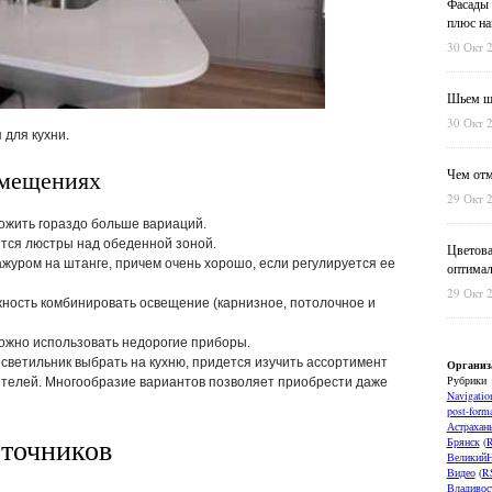
Фасады 
плюс на
30 Окт 
Шьем шт
30 Окт 
для кухни.
омещениях
Чем отм
29 Окт 
жить гораздо больше вариаций.
ятся люстры над обеденной зоной.
Цветова
ажуром на штанге, причем очень хорошо, если регулируется ее
оптимал
29 Окт 
жность комбинировать освещение (карнизное, потолочное и
можно использовать недорогие приборы.
светильник выбрать на кухню, придется изучить ассортимент
Организ
Рубрики
телей. Многообразие вариантов позволяет приобрести даже
Navigatio
post-forma
Астрахан
точников
Брянск
(
ВеликийН
Видео
(
R
Владивос