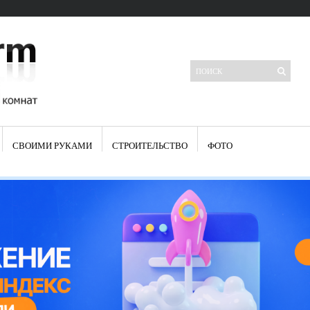
СВОИМИ РУКАМИ
СТРОИТЕЛЬСТВО
ФОТО
Свежие записи
Яркая синяя кухня: как грамотно можно использовать холодный
цвет в интерьере
Японские кухонные ножи: традиции древних самураев
Черно-оранжевая кухня – борьба вкуса или поиск нового
Элитные кухни: стилевые особенности
Элитная посуда для кухни – гордость любой хозяйки
Шкаф-пенал для кухни по инструкции
Электропроводка на кухне: планирование и монтаж
Что представляет собой столовая группа для кухни
Школа ремонта кухни
Черно-белая кухня – дань моде или универсальный вариант дизайна
Электрические вытяжки для кухни:особенности применения
Фасады для кухни своими руками — ваша фантазия, плюс навыки
сотворят чудеса
Шьем шторы на кухню сами: пошаговая инструкция
Чем отмыть жир на кухне – советы опытных хозяек