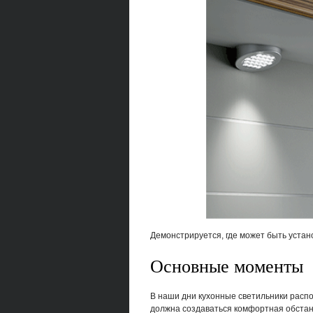
Демонстрируется, где может быть устан
Основные моменты
В наши дни кухонные светильники распо
должна создаваться комфортная обстан