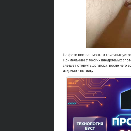
На фото показан монтаж точечных устро
Примечание! У многих внедряемых спот
следует отогнуть до упора, после чего 
изделие к потолку.