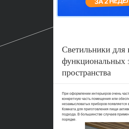
Светильники для 
функциональных з
пространства
При оформлении интерьеров очень част
конкретную часть помещения или обесп
незамысловатых приборов появляется 
Комната для приготовления пищи активн
подхода. В большинстве случаев приме
порядке.