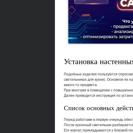
Установка настенны
Подобные изделия пользуются спросом в
светильниках для кухни). Основное их 
какого-то предмета.
При монтаже в помещении с повышенно
Далее приводится инструкция по устано
Список основных дейст
Перед работами в первую очередь обест
После кухонный светильник разбираетс
Его корпус прикладывается к боковой по