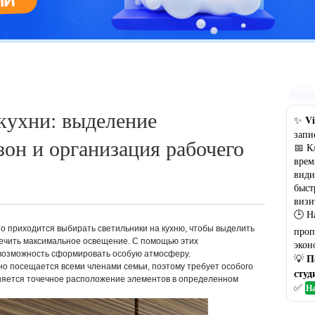
Цветовая гамма кухни: рекомендации по выбору оптимального
варианта
Рекла
кухни: выделение
Vi
✨
запи
он и организация рабочего
📅 К
врем
види
быст
визи
🕒 Н
о приходится выбирать светильники на кухню, чтобы выделить
проп
ечить максимальное освещение. С помощью этих
экон
возможность сформировать особую атмосферу.
П
💡
о посещается всеми членами семьи, поэтому требует особого
студ
няется точечное расположение элементов в определенном
✅
На