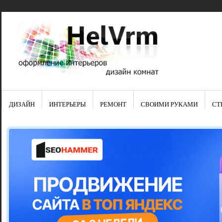
ДИЗАЙН
ИНТЕРЬЕРЫ
РЕМОНТ
СВОИМИ РУКАМИ
СТ
Свежие зап
Яркая синяя
цвет в интер
Японские ку
Черно-оранж
Элитные кух
Элитная пос
Шкаф-пенал 
Электропров
Что предста
Школа ремо
Черно-белая
Электрическ
Фасады для
сотворят чу
Шьем шторы
Чем отмыть 