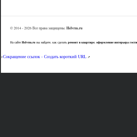
© 2014 - 2026 Все права защищены.
Helvrm.ru
На сайте
Helvrm.ru
вы найдете, как сделать
ремонт в квартире
,
оформление интерьера гост
Сокращение ссылок - Создать короткий URL
⚡
↗