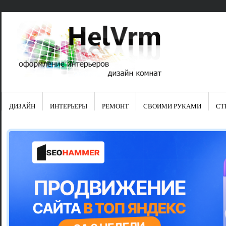
ДИЗАЙН
ИНТЕРЬЕРЫ
РЕМОНТ
СВОИМИ РУКАМИ
СТ
Свежие зап
Яркая синяя
цвет в интер
Японские ку
Черно-оранж
Элитные кух
Элитная пос
Шкаф-пенал 
Электропров
Что предста
Школа ремо
Черно-белая
Электрическ
Фасады для
сотворят чу
Шьем шторы
Чем отмыть 