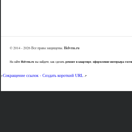
© 2014 - 2026 Все права защищены.
Helvrm.ru
На сайте
Helvrm.ru
вы найдете, как сделать
ремонт в квартире
,
оформление интерьера гост
Сокращение ссылок - Создать короткий URL
⚡
↗