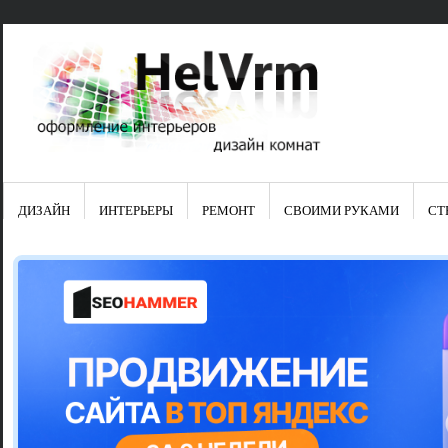
ДИЗАЙН
ИНТЕРЬЕРЫ
РЕМОНТ
СВОИМИ РУКАМИ
СТ
Свежие зап
Яркая синяя
цвет в интер
Японские ку
Черно-оранж
Элитные кух
Элитная пос
Шкаф-пенал 
Электропров
Что предста
Школа ремо
Черно-белая
Электрическ
Фасады для
сотворят чу
Шьем шторы
Чем отмыть 