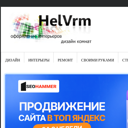
ДИЗАЙН
ИНТЕРЬЕРЫ
РЕМОНТ
СВОИМИ РУКАМИ
СТ
Свежие зап
Яркая синяя
цвет в интер
Японские ку
Черно-оранж
Элитные кух
Элитная пос
Шкаф-пенал 
Электропров
Что предста
Школа ремо
Черно-белая
Электрическ
Фасады для
сотворят чу
Шьем шторы
Чем отмыть 