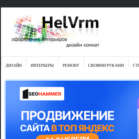
ДИЗАЙН
ИНТЕРЬЕРЫ
РЕМОНТ
СВОИМИ РУКАМИ
СТ
Свежие зап
Яркая синяя
цвет в интер
Японские ку
Черно-оранж
Элитные кух
Элитная пос
Шкаф-пенал 
Электропров
Что предста
Школа ремо
Черно-белая
Электрическ
Фасады для
сотворят чу
Шьем шторы
Чем отмыть 