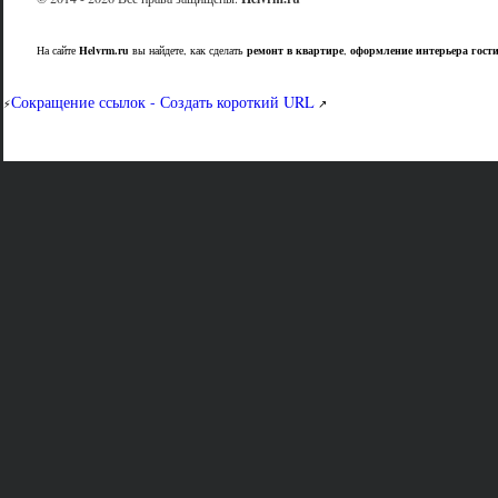
На сайте
Helvrm.ru
вы найдете, как сделать
ремонт в квартире
,
оформление интерьера гост
Сокращение ссылок - Создать короткий URL
⚡
↗