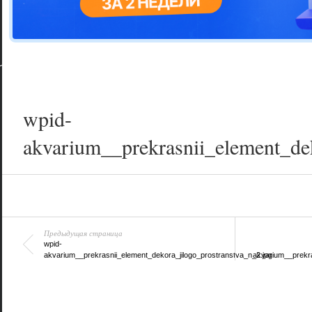
Цветовая га
варианта
wpid-
akvarium__prekrasnii_element_dek
Предыдущая страница
wpid-
akvarium__prekrasnii_element_dekora_jilogo_prostranstva_n_2.jpg
akvarium__prekra