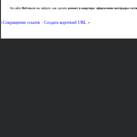
На сайте
Helvrm.ru
вы найдете, как сделать
ремонт в квартире
,
оформление интерьера гост
Сокращение ссылок - Создать короткий URL
⚡
↗