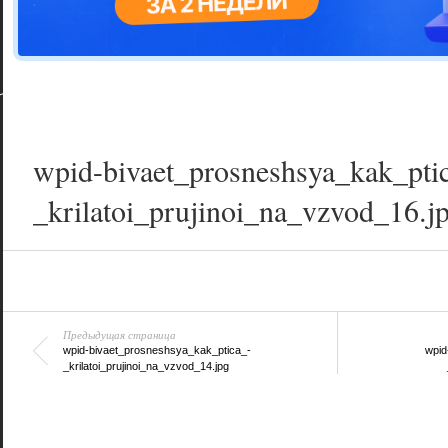
Цветовая га
варианта
wpid-bivaet_prosneshsya_kak_pti
_krilatoi_prujinoi_na_vzvod_16.j
Предыдущая страница
wpid-bivaet_prosneshsya_kak_ptica_-
wpid
_krilatoi_prujinoi_na_vzvod_14.jpg