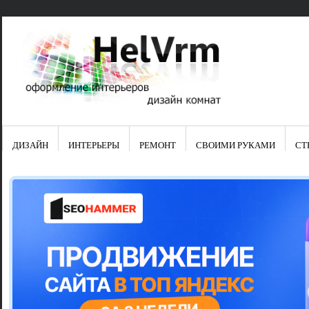
ДИЗАЙН
ИНТЕРЬЕРЫ
РЕМОНТ
СВОИМИ РУКАМИ
СТ
Свежие зап
Яркая синяя
цвет в интер
Японские ку
Черно-оранж
Элитные кух
Элитная пос
Шкаф-пенал 
Электропров
Что предста
Школа ремо
Черно-белая
Электрическ
Фасады для
сотворят чу
Шьем шторы
Чем отмыть 