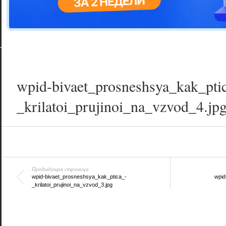
Цветовая га
варианта
wpid-bivaet_prosneshsya_kak_pti
_krilatoi_prujinoi_na_vzvod_4.jp
Предыдущая страница
wpid-bivaet_prosneshsya_kak_ptica_-
wpid
_krilatoi_prujinoi_na_vzvod_3.jpg