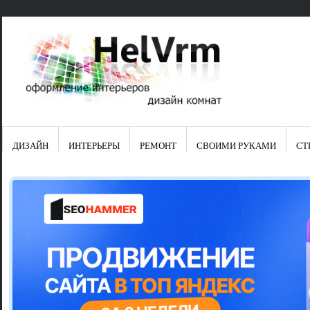
ДИЗАЙН
ИНТЕРЬЕРЫ
РЕМОНТ
СВОИМИ РУКАМИ
СТ
Свежие зап
Яркая синяя
цвет в интер
Японские ку
Черно-оранж
Элитные кух
Элитная пос
Шкаф-пенал 
Электропров
Что предста
Школа ремо
Черно-белая
Электрическ
Фасады для
сотворят чу
Шьем шторы
Чем отмыть 