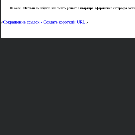
На сайте
Helvrm.ru
вы найдете, как сделать
ремонт в квартире
,
оформление интерьера гост
Сокращение ссылок - Создать короткий URL
⚡
↗