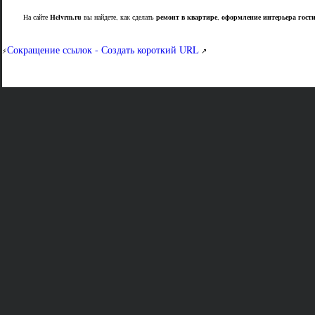
На сайте
Helvrm.ru
вы найдете, как сделать
ремонт в квартире
,
оформление интерьера гост
Сокращение ссылок - Создать короткий URL
⚡
↗