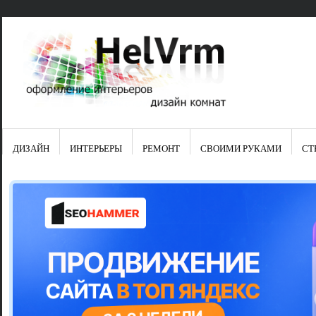
ДИЗАЙН
ИНТЕРЬЕРЫ
РЕМОНТ
СВОИМИ РУКАМИ
СТ
Свежие зап
Яркая синяя
цвет в интер
Японские ку
Черно-оранж
Элитные кух
Элитная пос
Шкаф-пенал 
Электропров
Что предста
Школа ремо
Черно-белая
Электрическ
Фасады для
сотворят чу
Шьем шторы
Чем отмыть 