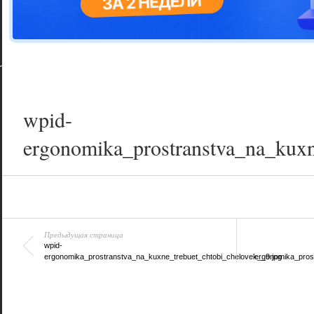
Цветовая га
варианта
wpid-
ergonomika_prostranstva_na_kuxn
Предыдущая страница
wpid-
ergonomika_prostranstva_na_kuxne_trebuet_chtobi_chelovek__9.jpg
ergonomika_pros