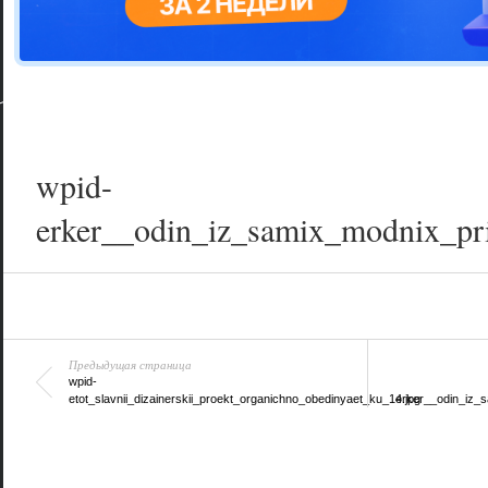
Цветовая га
варианта
wpid-
erker__odin_iz_samix_modnix_pr
Предыдущая страница
wpid-
etot_slavnii_dizainerskii_proekt_organichno_obedinyaet_ku_14.jpg
erker__odin_iz_