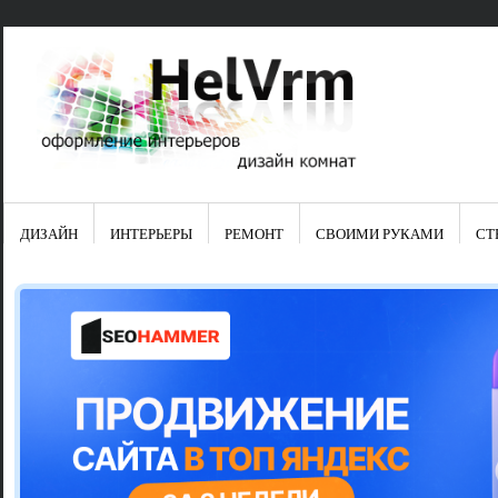
ДИЗАЙН
ИНТЕРЬЕРЫ
РЕМОНТ
СВОИМИ РУКАМИ
СТ
Свежие зап
Яркая синяя
цвет в интер
Японские ку
Черно-оранж
Элитные кух
Элитная пос
Шкаф-пенал 
Электропров
Что предста
Школа ремо
Черно-белая
Электрическ
Фасады для
сотворят чу
Шьем шторы
Чем отмыть 