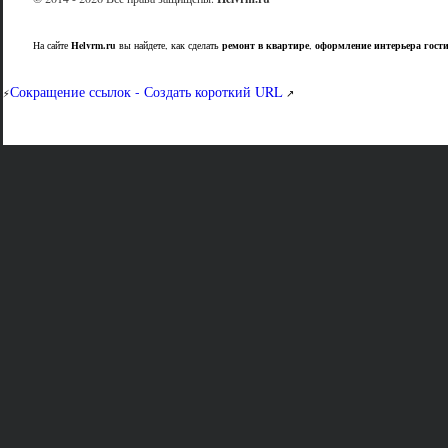
На сайте
Helvrm.ru
вы найдете, как сделать
ремонт в квартире
,
оформление интерьера гост
Сокращение ссылок - Создать короткий URL
⚡
↗