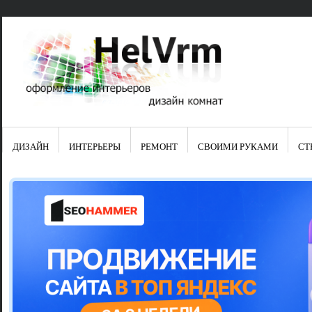
ДИЗАЙН
ИНТЕРЬЕРЫ
РЕМОНТ
СВОИМИ РУКАМИ
СТ
Свежие зап
Яркая синяя
цвет в интер
Японские ку
Черно-оранж
Элитные кух
Элитная пос
Шкаф-пенал 
Электропров
Что предста
Школа ремо
Черно-белая
Электрическ
Фасады для
сотворят чу
Шьем шторы
Чем отмыть 