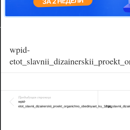
Цветовая га
варианта
wpid-
etot_slavnii_dizainerskii_proekt
Предыдущая страница
wpid-
etot_slavnii_dizainerskii_proekt_organichno_obedinyaet_ku_12.jpg
etot_slavnii_diz