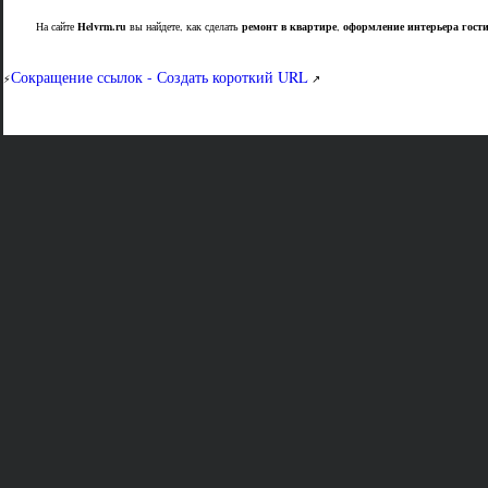
На сайте
Helvrm.ru
вы найдете, как сделать
ремонт в квартире
,
оформление интерьера гост
Сокращение ссылок - Создать короткий URL
⚡
↗